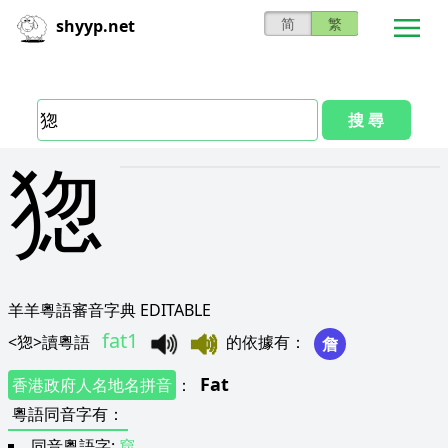
简
繁
shyyp.net
搜 尋
㺀
羊羊粵語審音字典 EDITABLE
fat1
<
㺀
>
讀粵語
的依據有
：
詹
Fat
香港政府人名地名拼音
：
粵語同音字有
：
同音粵語字:
窟