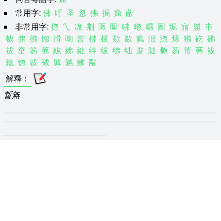
常用字:
佛
呼
圣
忽
拂
掘
窟
蔽
非常用字:
㧾
乀
冹
刜
匢
匫
咈
唿
啒
囫
堀
寣
崫
巿
帗
弗
彿
惚
搰
昒
曶
柫
柭
欻
歘
氟
泏
淴
烼
狒
矻
砩
祓
窋
笏
笰
紱
紼
絀
綍
绂
绋
绌
翇
胐
艴
芴
芾
茀
袚
鍃
锪
韍
韨
髴
魆
鮄
黻
解釋
：
暫無