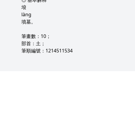
◎ 基本解釋
埌
làng
墳墓。
筆畫數：10；
部首：土；
筆順編號：1214511534