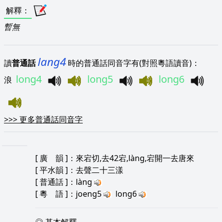
解釋
：
暫無
lang4
讀
普通話
時的普通話同音字有(對照粵語讀音)：
long4
long5
long6
浪
>>>
更多普通話同音字
[
廣 韻
]：來宕切,去42宕,làng,宕開一去唐來
[
平水韻
]：去聲二十三漾
[
普通話
]：làng
[
粵 語
]：joeng5
long6