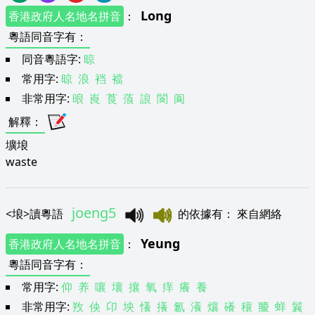
Long
香港政府人名地名拼音
：
粵語同音字有
：
同音粵語字:
晾
常用字:
晾
浪
裆
襠
非常用字:
㫰
崀
莨
蒗
誏
閬
阆
解釋
：
壙埌
waste
joeng5
<
埌
>
讀粵語
的依據有
：
來自網絡
Yeung
香港政府人名地名拼音
：
粵語同音字有
：
常用字:
仰
养
嚷
壤
攘
氧
痒
癢
養
非常用字:
䍩
佒
卬
坱
懩
攁
氱
瀁
爙
礢
穰
羻
蛘
鬤