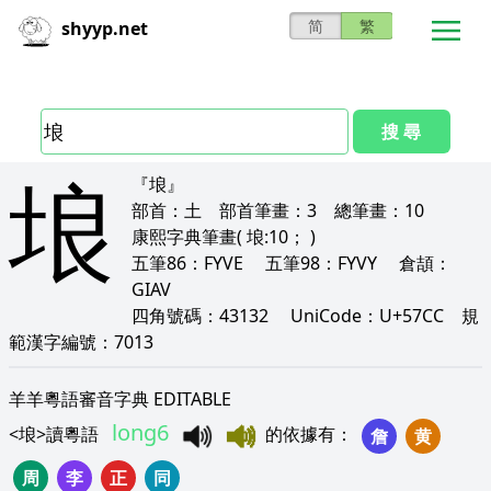
简
繁
shyyp.net
搜 尋
埌
『埌』
部首：
土
部首筆畫：
3
總筆畫：
10
康熙字典筆畫
( 埌:10； )
五筆86：
FYVE
五筆98：
FYVY
倉頡：
GIAV
四角號碼：
43132
UniCode：
U+57CC
規
範漢字編號：
7013
羊羊粵語審音字典 EDITABLE
long6
<
埌
>
讀粵語
的依據有
：
詹
黄
周
李
正
同