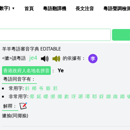
數字)
首頁
粵語翻譯機
長文注音
粵語聲調檢
羊羊粵語審音字典 EDITABLE
je4
<
擨
>
讀粵語
的依據有
：
李
Ye
香港政府人名地名拼音
：
粵語同音字有
：
常用字:
斜
椰
爷
爺
邪
非常用字:
倻
婼
峫
捓
揶
歋
玡
琊
瑘
耶
釾
鋣
鋷
鎁
解釋
：
擨揄(同揶揄)