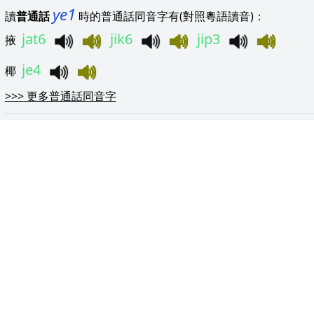
ye1
讀
普通話
時的普通話同音字有(對照粵語讀音)：
jat6
jik6
jip3
掖
je4
椰
>>>
更多普通話同音字