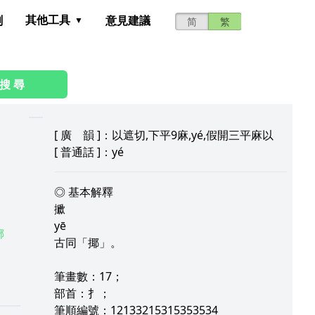
其他工具
測
意見建議
简
繁
搜 尋
[
廣 韻
]：以遮切,下平9麻,yé,假開三平麻以
[
普通話
]：yé
◎ 基本解釋
擨
yē
铘
古同「揶」。
筆畫數：17；
部首：扌；
筆順編號：12133215315353534