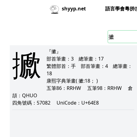
語言學會粵拼(
shyyp.net
擨
『擨』
部首筆畫：
3
總筆畫：
17
繁體部首：
手
部首筆畫：
4
總筆畫：
18
康熙字典筆畫
( 擨:18； )
五筆86：
RRHW
五筆98：
RRHW
倉
頡：
QHUO
四角號碼：
57082
UniCode：
U+64E8