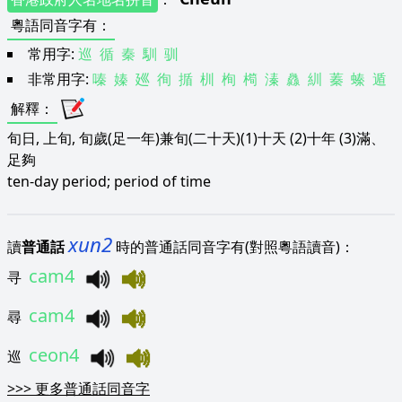
粵語同音字有
：
常用字:
巡
循
秦
馴
驯
非常用字:
嗪
嫀
廵
徇
揗
杊
栒
橁
溱
灥
紃
蓁
螓
遁
解釋
：
旬日, 上旬, 旬歲(足一年)兼旬(二十天)(1)十天 (2)十年 (3)滿、
足夠
ten-day period; period of time
xun2
讀
普通話
時的普通話同音字有(對照粵語讀音)：
cam4
寻
cam4
尋
ceon4
巡
>>>
更多普通話同音字