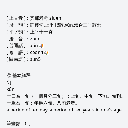
[
上古音
]：真部邪母,ziuen
[
廣 韻
]：詳遵切,上平18諄,xún,臻合三平諄邪
[
平水韻
]：上平十一真
[
唐 音
]：zuin
[
普通話
]：xún
[
粵 語
]：ceon4
[
閩南語
]：sun5
◎ 基本解釋
旬
xún
十日為一旬（一個月分三旬）：上旬。中旬。下旬。旬刊。
十歲為一旬：年過六旬。八旬老者。
a period of ten daysa period of ten years in one's age
筆畫數：6；