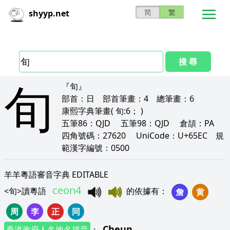
简
繁
shyyp.net
搜 尋
旬
『旬』
部首：
日
部首筆畫：
4
總筆畫：
6
康熙字典筆畫
( 旬:6； )
五筆86：
QJD
五筆98：
QJD
倉頡：
PA
四角號碼：
27620
UniCode：
U+65EC
規
範漢字編號：
0500
羊羊粵語審音字典 EDITABLE
ceon4
<
旬
>
讀粵語
的依據有
：
詹
黄
周
李
正
同
Cheun
香港政府人名地名拼音
：