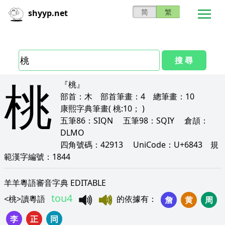
简
繁
shyyp.net
搜 尋
桃
『桃』
部首：
木
部首筆畫：
4
總筆畫：
10
康熙字典筆畫
( 桃:10； )
五筆86：
SIQN
五筆98：
SQIY
倉頡：
DLMO
四角號碼：
42913
UniCode：
U+6843
規
範漢字編號：
1844
羊羊粵語審音字典 EDITABLE
tou4
<
桃
>
讀粵語
的依據有
：
詹
黄
周
李
正
同