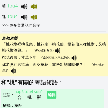
tou4
萄
tou4
逃
>>>
更多普通話同音字
影視原聲
「桃花塢裡桃花庵，桃花庵下桃花仙。桃花仙人種桃樹，又摘
桃花換酒錢。」   
「唐伯虎點秋香」
桃花過處，寸草不生   
「大話西遊之月光寶盒」
你老婆紅唇欲滴，面泛桃花，重唔即刻啜啖先？！   
「唐伯虎點
秋香」
和"
桃
"
有關的粵語短語
：
hap6
tou4
sou1
短語
：
編輯
合
桃
酥
解釋
：
桃酥