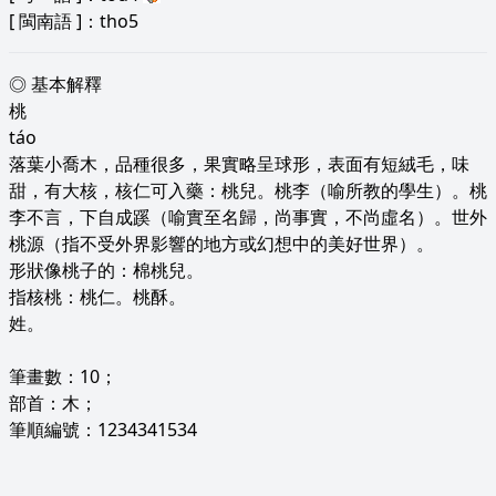
[
閩南語
]：tho5
◎ 基本解釋
桃
táo
落葉小喬木，品種很多，果實略呈球形，表面有短絨毛，味
甜，有大核，核仁可入藥：桃兒。桃李（喻所教的學生）。桃
李不言，下自成蹊（喻實至名歸，尚事實，不尚虛名）。世外
桃源（指不受外界影響的地方或幻想中的美好世界）。
形狀像桃子的：棉桃兒。
指核桃：桃仁。桃酥。
姓。
筆畫數：10；
部首：木；
筆順編號：1234341534