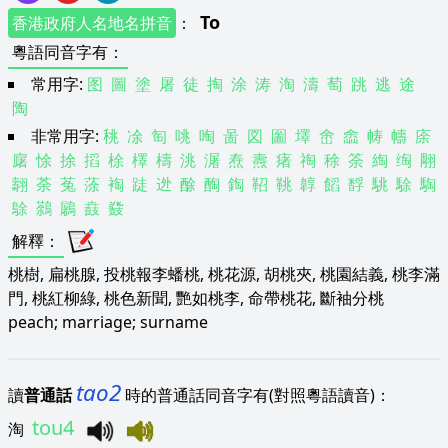
To
香港政府人名地名拼音
：
粵語同音字有
：
常用字:
图
圖
塗
屠
徒
掏
涂
涛
淘
濤
萄
跳
逃
途
陶
非常用字:
䄻
凃
匋
咷
啕
啚
図
圗
墿
峹
嵞
帱
幬
庩
廜
悇
捈
搯
梌
檡
檮
洮
潳
焘
燾
瘏
祹
稌
筡
綯
绹
翢
翿
荼
菟
蒤
裪
跿
迯
酴
醄
鋾
鞀
鞉
韕
饀
馟
駣
駼
騊
鵌
鷋
鷵
鼖
鼗
解釋
：
桃樹, 扁桃腺, 投桃報李蟠桃, 桃花源, 胡桃夾, 桃園結義, 桃李滿
門, 桃紅柳綠, 桃色新聞, 艷如桃李, 命帶桃花, 斷袖分桃
peach; marriage; surname
tao2
讀
普通話
時的普通話同音字有(對照粵語讀音)：
tou4
淘