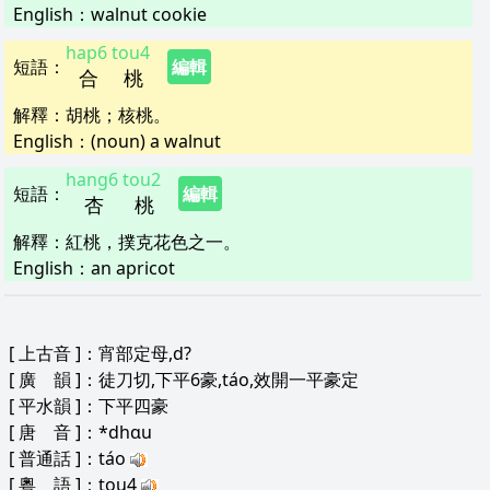
English：
walnut cookie
hap6
tou4
短語
：
編輯
合
桃
解釋
：
胡桃；核桃。
English：
(noun) a walnut
hang6
tou2
短語
：
編輯
杏
桃
解釋
：
紅桃，撲克花色之一。
English：
an apricot
[
上古音
]：宵部定母,d?
[
廣 韻
]：徒刀切,下平6豪,táo,效開一平豪定
[
平水韻
]：下平四豪
[
唐 音
]：*dhɑu
[
普通話
]：táo
[
粵 語
]：tou4