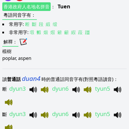
Tuen
香港政府人名地名拼音
：
粵語同音字有
：
常用字:
断
斷
段
緞
缎
非常用字:
塅
毈
煅
煆
簖
籪
縀
葮
躖
解釋
：
椴樹
poplar, aspen
duan4
讀
普通話
時的普通話同音字有(對照粵語讀音)：
dyun3
dyun6
tyun5
断
dyun3
dyun6
tyun5
斷