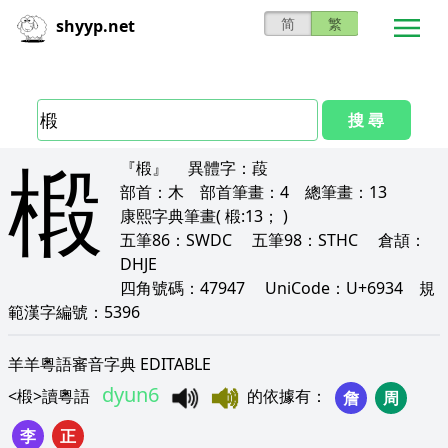
简
繁
shyyp.net
搜 尋
椴
『椴』
異體字：
葮
部首：
木
部首筆畫：
4
總筆畫：
13
康熙字典筆畫
( 椴:13； )
五筆86：
SWDC
五筆98：
STHC
倉頡：
DHJE
四角號碼：
47947
UniCode：
U+6934
規
範漢字編號：
5396
羊羊粵語審音字典 EDITABLE
dyun6
<
椴
>
讀粵語
的依據有
：
詹
周
李
正