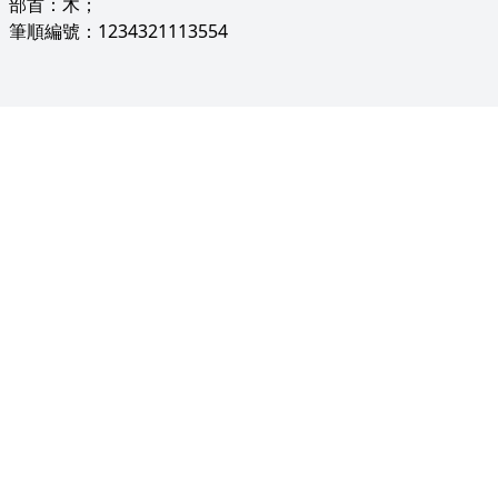
部首：木；
筆順編號：1234321113554