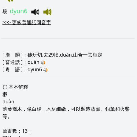
dyun6
段
>>>
更多普通話同音字
[
廣 韻
]：徒玩切,去29換,duàn,山合一去桓定
[
普通話
]：duàn
[
粵 語
]：dyun6
◎ 基本解釋
椴
duàn
落葉喬木，像白楊，木材細緻，可以製造蒸籠、鉛筆和火柴
等。
筆畫數：13；