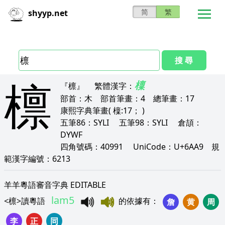
简
繁
shyyp.net
搜 尋
檩
檁
『檩』
繁體漢字：
部首：
木
部首筆畫：
4
總筆畫：
17
康熙字典筆畫
( 檁:17； )
五筆86：
SYLI
五筆98：
SYLI
倉頡：
DYWF
四角號碼：
40991
UniCode：
U+6AA9
規
範漢字編號：
6213
羊羊粵語審音字典 EDITABLE
lam5
<
檩
>
讀粵語
的依據有
：
詹
黄
周
李
正
同