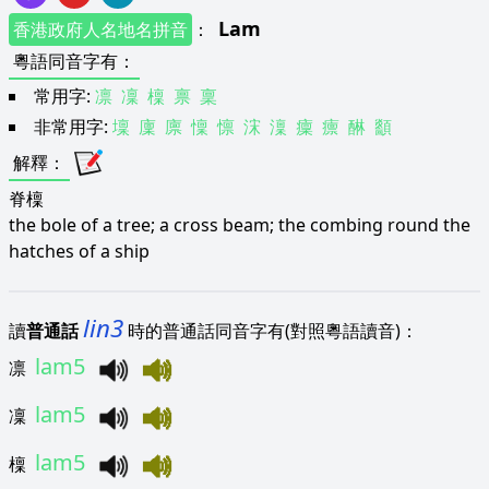
Lam
香港政府人名地名拼音
：
粵語同音字有
：
常用字:
凛
凜
檁
禀
稟
非常用字:
壈
廩
廪
懍
懔
浨
澟
癛
癝
醂
顲
解釋
：
脊檁
the bole of a tree; a cross beam; the combing round the
hatches of a ship
lin3
讀
普通話
時的普通話同音字有(對照粵語讀音)：
lam5
凛
lam5
凜
lam5
檁