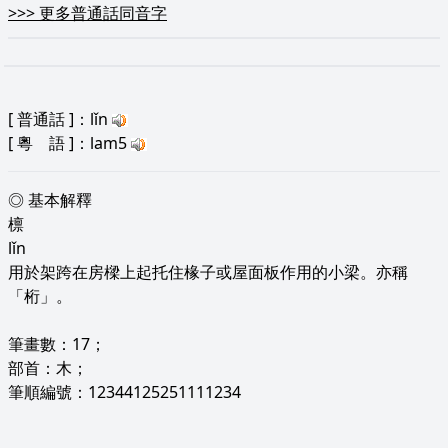
>>>
更多普通話同音字
[
普通話
]：lǐn
[
粵 語
]：lam5
◎ 基本解釋
檩
lǐn
用於架跨在房樑上起托住椽子或屋面板作用的小梁。亦稱
「桁」。
筆畫數：17；
部首：木；
筆順編號：12344125251111234