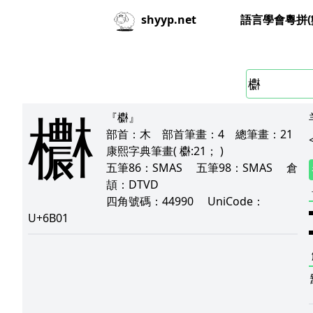
語言學會粵拼(
shyyp.net
欁
『欁』
部首：
木
部首筆畫：
4
總筆畫：
21
康熙字典筆畫
( 欁:21； )
五筆86：
SMAS
五筆98：
SMAS
倉
頡：
DTVD
四角號碼：
44990
UniCode：
U+6B01