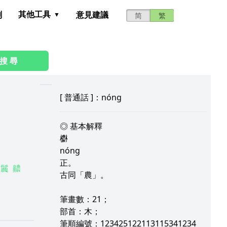
其他工具
測
意見建議
简
繁
搜 尋
[
普通話
]：nóng
◎ 基本解釋
欁
nóng
正。
鬞
齈
古同「農」。
筆畫數：21；
部首：木；
筆順編號：123425122113115341234