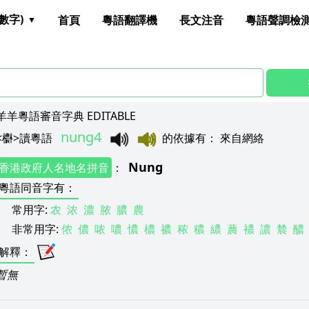
數字)
首頁
粵語翻譯機
長文注音
粵語聲調檢
羊羊粵語審音字典 EDITABLE
nung4
<
欁
>
讀粵語
的依據有
：
來自網絡
Nung
香港政府人名地名拼音
：
粵語同音字有
：
常用字:
农
浓
濃
脓
膿
農
非常用字:
侬
儂
哝
噥
憹
檂
禯
秾
穠
繷
蕽
襛
譨
辳
醲
解釋
：
暫無