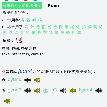
Kuen
香港政府人名地名拼音
：
粵語同音字有
：
常用字:
卷
圈
絹
绢
非常用字:
婘
帣
弮
悁
惓
慻
懁
桊
棬
犈
狷
獧
睊
睠
絭
綣
绻
罥
羂
腃
觠
讂
鄄
韏
飬
餋
駽
鬳
解釋
：
眷屬, 眷戀, 眷顧家眷
take interest in, care for
juan4
讀
普通話
時的普通話同音字有(對照粵語讀音)：
gyun6
倦
gyun2
gyun3
kyun4
卷