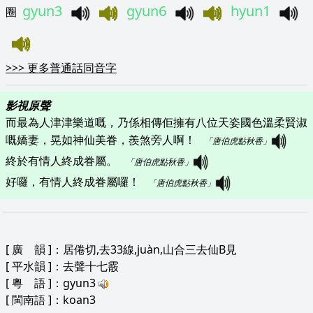
gyun3
gyun6
hyun1
圈
>>>
更多普通話同音字
影視原聲
而最為人津津樂道嘅，乃係相傳佢擁有八位天姿國色溫柔賢淑
嘅嬌妻，晃如神仙美眷，羨煞旁人啊！   
「唐伯虎點秋香」
終於有情人終成眷屬。   
「唐伯虎點秋香」
好囉，有情人終成眷屬囉！   
「唐伯虎點秋香」
[
廣 韻
]：居倦切,去33線,juàn,山合三去仙B見
[
平水韻
]：去聲十七霰
[
粵 語
]：gyun3
[
閩南語
]：koan3