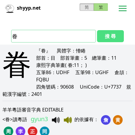
简
繁
shyyp.net
搜 尋
眷
『眷』
異體字：
慻睠
部首：
目
部首筆畫：
5
總筆畫：
11
康熙字典筆畫
( 眷:11； )
五筆86：
UDHF
五筆98：
UGHF
倉頡：
FQBU
四角號碼：
90608
UniCode：
U+7737
規
範漢字編號：
2401
羊羊粵語審音字典 EDITABLE
gyun3
<
眷
>
讀粵語
的依據有
：
詹
黄
周
李
正
同