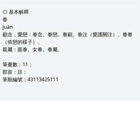
◎ 基本解釋
眷
juàn
顧念，愛戀：眷念。眷戀。眷顧。眷注（愛護關注）。眷眷
（依戀的樣子）。
親屬：親眷。女眷。眷屬。
筆畫數：11；
部首：目；
筆順編號：43113425111