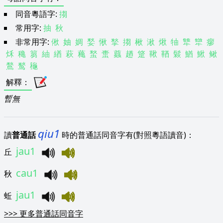
同音粵語字:
搊
常用字:
抽
秋
非常用字:
偢
妯
婤
媝
愀
揫
搊
楸
湫
煍
牰
犨
犫
瘳
秌
穐
篘
紬
緧
萩
蘒
蝵
蟗
蠤
趥
跾
鞦
鞧
鬏
鰌
鰍
鳅
鶖
鹙
龝
解釋
：
暫無
qiu1
讀
普通話
時的普通話同音字有(對照粵語讀音)：
jau1
丘
cau1
秋
jau1
蚯
>>>
更多普通話同音字