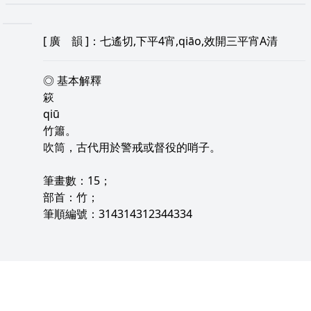
[
廣 韻
]：七遙切,下平4宵,qiāo,效開三平宵A清
◎ 基本解釋
篍
qiū
竹簫。
吹筒，古代用於警戒或督役的哨子。
筆畫數：15；
部首：竹；
筆順編號：314314312344334