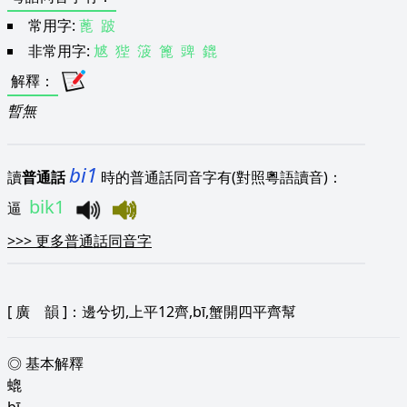
常用字:
蓖
跛
非常用字:
㝿
狴
箥
篦
豍
鎞
解釋
：
暫無
bi1
讀
普通話
時的普通話同音字有(對照粵語讀音)：
bik1
逼
>>>
更多普通話同音字
[
廣 韻
]：邊兮切,上平12齊,bī,蟹開四平齊幫
◎ 基本解釋
螕