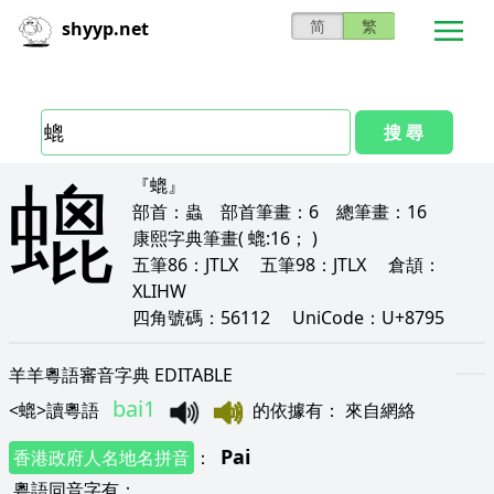
简
繁
shyyp.net
搜 尋
螕
『螕』
部首：
蟲
部首筆畫：
6
總筆畫：
16
康熙字典筆畫
( 螕:16； )
五筆86：
JTLX
五筆98：
JTLX
倉頡：
XLIHW
四角號碼：
56112
UniCode：
U+8795
羊羊粵語審音字典 EDITABLE
bai1
<
螕
>
讀粵語
的依據有
：
來自網絡
Pai
香港政府人名地名拼音
：
粵語同音字有
：