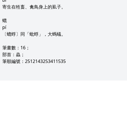
bī
寄生在牲畜、禽鳥身上的虱子。
螕
pí
〔螕蜉〕同「蚍蜉」，大螞蟻。
筆畫數：16；
部首：蟲；
筆順編號：2512143253411535