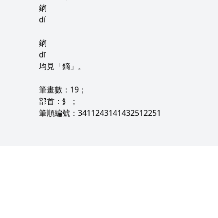
鏑
dí
鏑
dī
均見「鏑」。
筆畫數：19；
部首：釒；
筆順編號：3411243141432512251