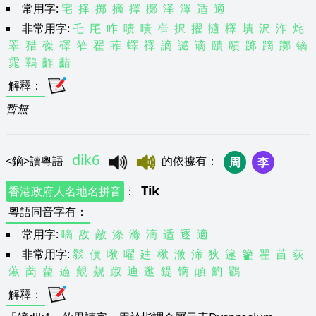
常用字:
宅
择
掷
摘
擇
擲
泽
澤
适
適
非常用字:
乇
厇
咋
啧
嘖
岝
択
擢
擿
檡
歵
沢
泎
烢
睪
矠
磔
礋
笮
翟
葃
蠌
襗
謫
讁
谪
賾
赜
踯
蹢
躑
镝
雿
鸅
齚
齰
解釋
：
暫無
dik6
<
鏑
>
讀粵語
的依據有
：
周
李
Tik
香港政府人名地名拼音
：
粵語同音字有
：
常用字:
嘀
敌
敵
涤
滌
滴
适
逐
適
非常用字:
䯼
儥
唙
嚁
廸
梑
浟
渧
狄
篴
籊
翟
苖
荻
蔋
蔐
藋
藡
覿
觌
踧
迪
逖
鍉
镝
頔
魡
鸐
解釋
：