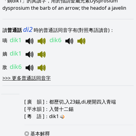
「鏑dik1」的異讀字，用於指謂金屬元素Dysprosium
dysprosium the barb of an arrow; the headof a javelin
di2
讀
普通話
時的普通話同音字有(對照粵語讀音)：
dik1
dik6
嘀
dik1
嫡
dik6
敌
>>>
更多普通話同音字
[
廣 韻
]：都歷切,入23錫,di,梗開四入青端
[
平水韻
]：入聲十二錫
[
粵 語
]：dik1
◎ 基本解釋