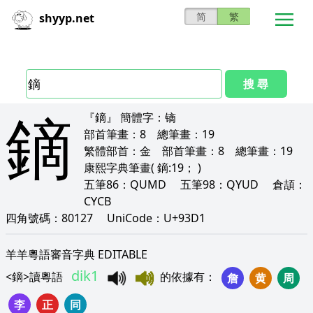
简
繁
shyyp.net
搜 尋
鏑
『鏑』
簡體字：
镝
部首筆畫：
8
總筆畫：
19
繁體部首：
金
部首筆畫：
8
總筆畫：
19
康熙字典筆畫
( 鏑:19； )
五筆86：
QUMD
五筆98：
QYUD
倉頡：
CYCB
四角號碼：
80127
UniCode：
U+93D1
羊羊粵語審音字典 EDITABLE
dik1
<
鏑
>
讀粵語
的依據有
：
詹
黄
周
李
正
同