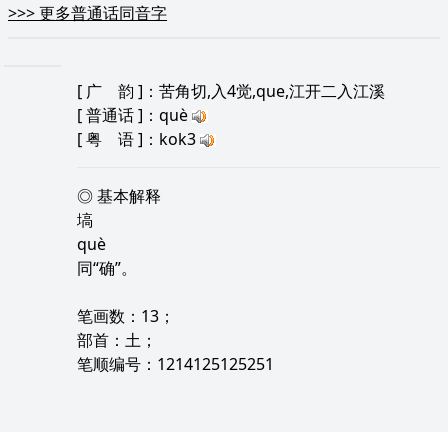
>>>
更多普通话同音字
[
广 韵
]：苦角切,入4觉,que,江开二入江溪
[
普通话
]：què
[
粤 语
]：kok3
◎ 基本解释
塙
què
同“确”。
笔画数：13；
部首：土；
笔顺编号：1214125125251