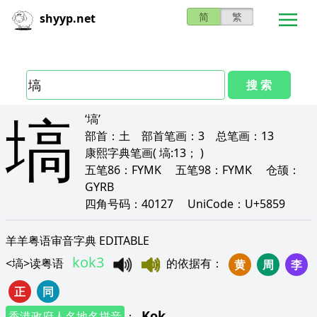
简
繁
shyyp.net
搜 索
塙
‘塙’
部首：
土
部首笔画：
3
总笔画：
13
康熙字典笔画
( 塙:13； )
五笔86：
FYMK
五笔98：
FYMK
仓颉：
GYRB
四角号码：
40127
UniCode：
U+5859
羊羊粤语审音字典 EDITABLE
kok3
<
塙
>
读粤语
的依据有
：
黄
周
李
正
同
Kok
香港政府人名地名拼音
：