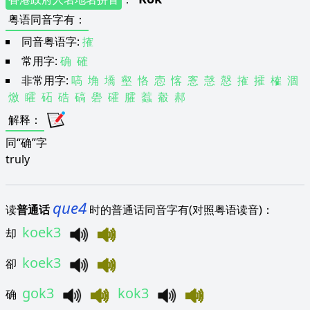
粤语同音字有
：
同音粤语字:
搉
常用字:
确
確
非常用字:
嗃
埆
墧
壑
恪
悫
愘
愙
愨
慤
搉
攉
榷
涸
燩
矐
砳
硞
碻
礐
礭
臛
蠚
觳
郝
解释
：
同“确”字
truly
que4
读
普通话
时的普通话同音字有(对照粤语读音)：
koek3
却
koek3
卻
gok3
kok3
确