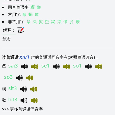
同音粤语字:
纈
缬
常用字:
歇
蝎
蠍
非常用字:
挈
滊
烲
焎
猲
纈
缬
肸
覈
解释
：
暂无
xie1
读
普通话
时的普通话同音字有(对照粤语读音)：
sai3
se1
so1
些
so3
sit3
楔
hit3
歇
>>>
更多普通话同音字