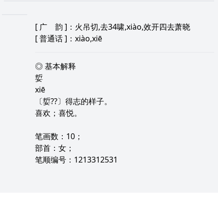
[
广 韵
]：火吊切,去34啸,xiào,效开四去萧晓
[
普通话
]：xiào,xiē
◎ 基本解释
娎
xiē
〔娎??〕得志的样子。
喜欢；喜悦。
笔画数：10；
部首：女；
笔顺编号：1213312531