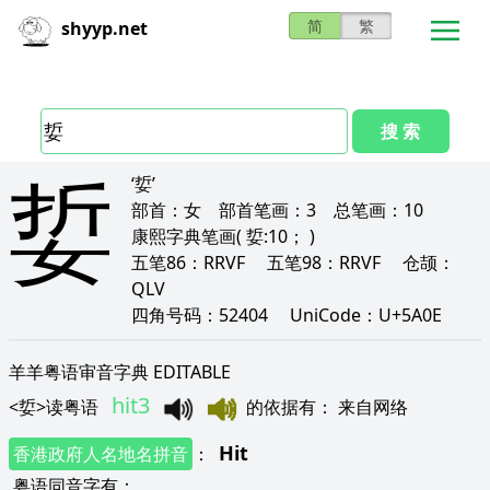
简
繁
shyyp.net
搜 索
娎
‘娎’
部首：
女
部首笔画：
3
总笔画：
10
康熙字典笔画
( 娎:10； )
五笔86：
RRVF
五笔98：
RRVF
仓颉：
QLV
四角号码：
52404
UniCode：
U+5A0E
羊羊粤语审音字典 EDITABLE
hit3
<
娎
>
读粤语
的依据有
：
来自网络
Hit
香港政府人名地名拼音
：
粤语同音字有
：