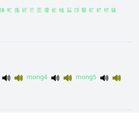
狵
甿
痝
硭
笀
莣
蘉
虻
蛖
蝱
邙
鄳
釯
鋩
铓
駹
：
mong4
mong5