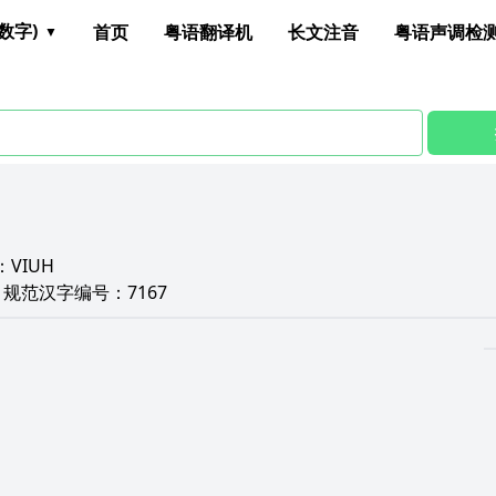
数字)
首页
粤语翻译机
长文注音
粤语声调检
：
VIUH
F
规范汉字编号：
7167