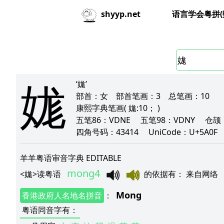
语言学会粤拼(
shyyp.net
娏
‘娏’
部首：
女
部首笔画：
3
总笔画：
10
康熙字典笔画
( 娏:10； )
五笔86：
VDNE
五笔98：
VDNY
仓颉
四角号码：
43414
UniCode：
U+5A0
羊羊粤语审音字典 EDITABLE
mong4
<
娏
>
读粤语
的依据有
：
来自网络
Mong
香港政府人名地名拼音
：
粤语同音字有
：