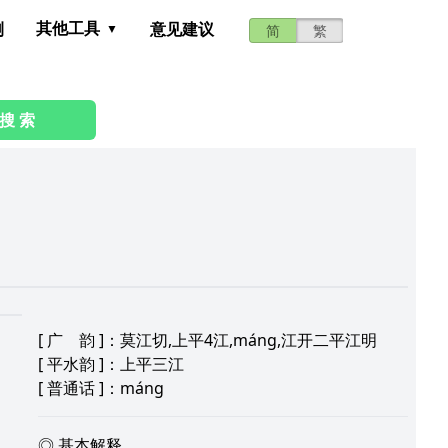
其他工具
测
意见建议
简
繁
搜 索
[
广 韵
]：莫江切,上平4江,máng,江开二平江明
[
平水韵
]：上平三江
[
普通话
]：máng
◎ 基本解释