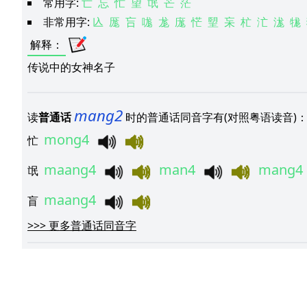
常用字:
亡
忘
忙
望
氓
芒
茫
非常用字:
兦
厖
吂
哤
尨
庬
恾
朢
杗
杧
汒
浝
牻
解释
：
传说中的女神名子
mang2
读
普通话
时的普通话同音字有(对照粤语读音)
mong4
忙
maang4
man4
mang4
氓
maang4
盲
>>>
更多普通话同音字