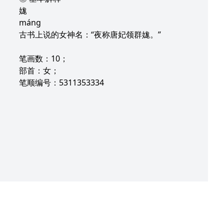
娏
máng
古书上说的女神名：“夜称唐妃领群娏。”
笔画数：10；
部首：女；
笔顺编号：5311353334