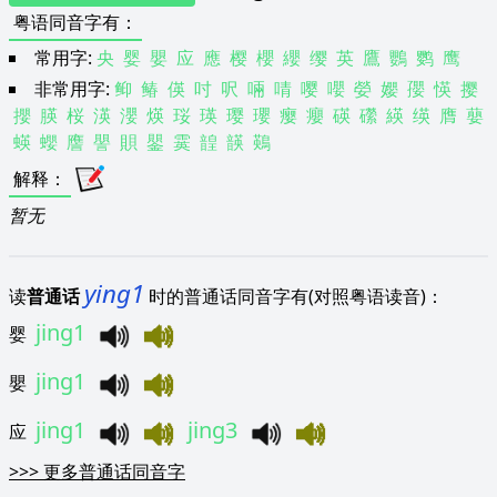
粤语同音字有
：
常用字:
央
婴
嬰
应
應
樱
櫻
纓
缨
英
鷹
鸚
鹦
鹰
非常用字:
䲟
䲠
偀
吋
呎
啢
啨
嘤
嚶
嫈
孆
孾
愥
撄
攖
朠
桜
渶
瀴
煐
珱
瑛
璎
瓔
瘿
癭
碤
礯
緓
绬
膺
蘡
蝧
蠳
譍
譻
賏
鑍
霙
韹
韺
鶧
解释
：
暂无
ying1
读
普通话
时的普通话同音字有(对照粤语读音)：
jing1
婴
jing1
嬰
jing1
jing3
应
>>>
更多普通话同音字