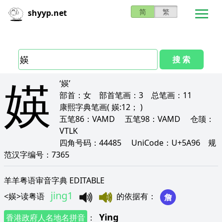
简
繁
shyyp.net
搜 索
媖
‘媖’
部首：
女
部首笔画：
3
总笔画：
11
康熙字典笔画
( 媖:12； )
五笔86：
VAMD
五笔98：
VAMD
仓颉：
VTLK
四角号码：
44485
UniCode：
U+5A96
规
范汉字编号：
7365
羊羊粤语审音字典 EDITABLE
jing1
<
媖
>
读粤语
的依据有
：
詹
Ying
香港政府人名地名拼音
：