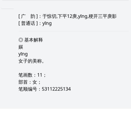
[
广 韵
]：于惊切,下平12庚,yīng,梗开三平庚影
[
普通话
]：yīng
◎ 基本解释
媖
yīng
女子的美称。
笔画数：11；
部首：女；
笔顺编号：53112225134