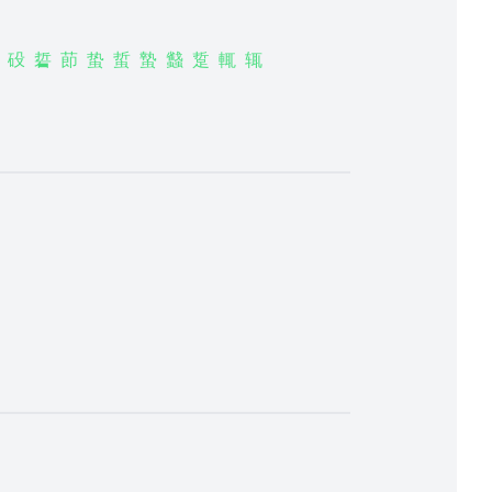
砓
硩
莭
蛰
蜇
蟄
蠽
踅
輒
辄