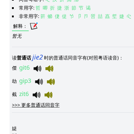
常用字:
哲
唧
折
捷
浙
節
节
谒
非常用字:
䇽
䗻
倢
偼
兯
卩
卪
啠
喆
嚞
埑
婕
尐
解释
：
暂无
jie2
读
普通话
时的普通话同音字有(对照粤语读音)：
git6
傑
gip3
劫
zit6
截
>>>
更多普通话同音字
媫