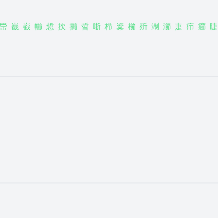
岊
嶻
巀
幯
悊
扻
擳
晢
晣
栉
楶
櫛
歽
淛
瀄
疌
疖
癤
睫