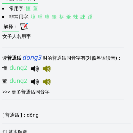
常用字:
懂
董
非常用字:
墥
畽
疃
箽
苳
蕫
蝀
諌
踵
解释
：
女子人名用字
dong3
读
普通话
时的普通话同音字有(对照粤语读音)：
dung2
懂
dung2
董
>>>
更多普通话同音字
[
普通话
]：dǒng
◎ 基本解释