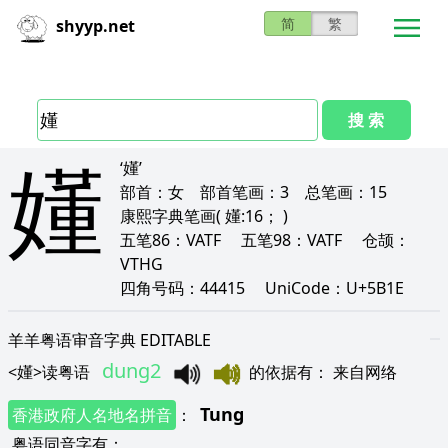
简
繁
shyyp.net
搜 索
嬞
‘嬞’
部首：
女
部首笔画：
3
总笔画：
15
康熙字典笔画
( 嬞:16； )
五笔86：
VATF
五笔98：
VATF
仓颉：
VTHG
四角号码：
44415
UniCode：
U+5B1E
羊羊粤语审音字典 EDITABLE
dung2
<
嬞
>
读粤语
的依据有
：
来自网络
Tung
香港政府人名地名拼音
：
粤语同音字有
：