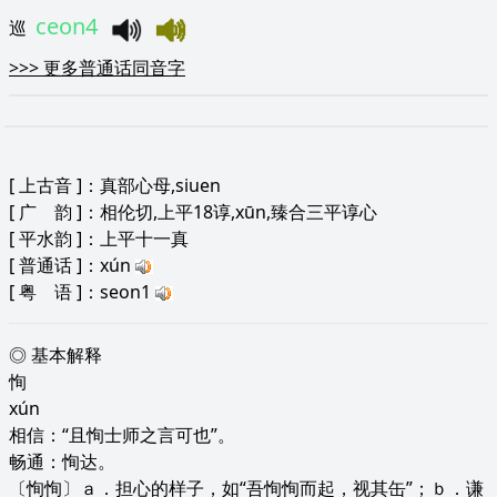
ceon4
巡
>>>
更多普通话同音字
[
上古音
]：真部心母,siuen
[
广 韵
]：相伦切,上平18谆,xūn,臻合三平谆心
[
平水韵
]：上平十一真
[
普通话
]：xún
[
粤 语
]：seon1
◎ 基本解释
恂
xún
相信：“且恂士师之言可也”。
畅通：恂达。
〔恂恂〕ａ．担心的样子，如“吾恂恂而起，视其缶”；ｂ．谦