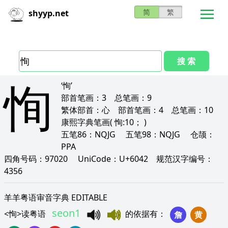
简
繁
shyyp.net
搜 索
恂
‘恂’
部首笔画：
3
总笔画：
9
繁体部首：
心
部首笔画：
4
总笔画：
10
康熙字典笔画
( 恂:10； )
五笔86：
NQJG
五笔98：
NQJG
仓颉：
PPA
四角号码：
97020
UniCode：
U+6042
规范汉字编号：
4356
羊羊粤语审音字典 EDITABLE
seon1
<
恂
>
读粤语
的依据有
：
詹
黄