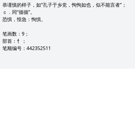
恭谨慎的样子，如“孔子于乡党，恂恂如也，似不能言者”；
ｃ．同“循循”。
恐惧，惶急：恂惧。
笔画数：9；
部首：忄；
笔顺编号：442352511