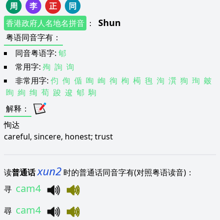
周
李
正
同
Shun
香港政府人名地名拼音
：
粤语同音字有
：
同音粤语字:
郇
常用字:
殉
詢
询
非常用字:
伨
侚
偱
咰
峋
徇
栒
槆
毥
洵
潠
狥
珣
皴
眴
絢
绚
荀
踆
逡
郇
駨
解释
：
恂达
careful, sincere, honest; trust
xun2
读
普通话
时的普通话同音字有(对照粤语读音)：
cam4
寻
cam4
尋