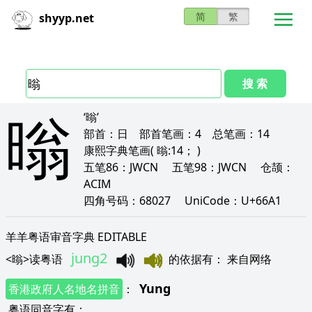
简
繁
shyyp.net
搜 索
暡
‘暡’
部首：
日
部首笔画：
4
总笔画：
14
康熙字典笔画
( 暡:14； )
五笔86：
JWCN
五笔98：
JWCN
仓颉：
ACIM
四角号码：
68027
UniCode：
U+66A1
羊羊粤语审音字典 EDITABLE
jung2
<
暡
>
读粤语
的依据有
：
来自网络
Yung
香港政府人名地名拼音
：
粤语同音字有
：