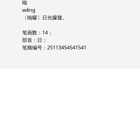
暡
wěng
〔暡曚〕日光朦胧。
笔画数：14；
部首：日；
笔顺编号：25113454541541