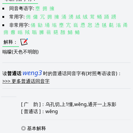
同音粤语字:
壅
拥
擁
常用字:
佣
傭
冗
拥
擁
涌
湧
絨
绒
茸
蛹
踊
踴
非常用字:
俑
勜
埇
塕
壅
宂
嵡
恿
惥
慂
毧
氄
滃
甬
痈
癰
瞈
羢
聬
臃
蓊
郺
雝
鯒
鲬
解释
：
暡曚(天色不明朗)
weng3
读
普通话
时的普通话同音字有(对照粤语读音)：
>>>
更多普通话同音字
[
广 韵
]：乌孔切,上1懂,wěng,通开一上东影
[
普通话
]：wěng
◎ 基本解释