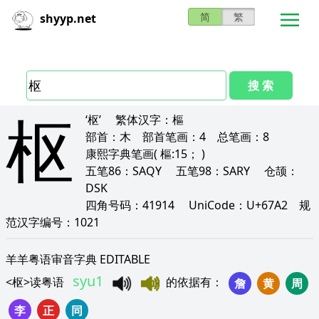
简
繁
shyyp.net
搜 索
枢
‘枢’
繁体汉字：
樞
部首：
木
部首笔画：
4
总笔画：
8
康熙字典笔画
( 樞:15； )
五笔86：
SAQY
五笔98：
SARY
仓颉：
DSK
四角号码：
41914
UniCode：
U+67A2
规
范汉字编号：
1021
羊羊粤语审音字典 EDITABLE
syu1
<
枢
>
读粤语
的依据有
：
詹
黄
周
李
正
同