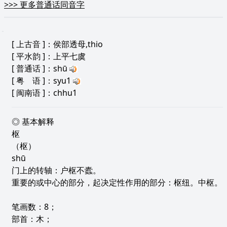
>>>
更多普通话同音字
[
上古音
]：侯部透母,thio
[
平水韵
]：上平七虞
[
普通话
]：shū
[
粤 语
]：syu1
[
闽南语
]：chhu1
◎ 基本解释
枢
（枢）
shū
门上的转轴：户枢不蠹。
重要的或中心的部分，起决定性作用的部分：枢纽。中枢。
笔画数：8；
部首：木；