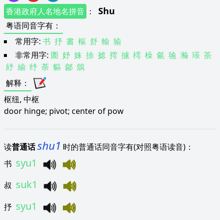
Shu
香港政府人名地名拼音
：
粤语同音字有
：
常用字:
书
抒
書
樞
舒
輸
输
非常用字:
圕
妤
姝
捈
摅
摴
攄
樗
橾
毹
毺
瀭
瑹
筡
紓
緰
纾
荼
貙
鄃
鵨
解释
：
枢纽, 中枢
door hinge; pivot; center of pow
shu1
读
普通话
时的普通话同音字有(对照粤语读音)：
syu1
书
suk1
叔
syu1
抒