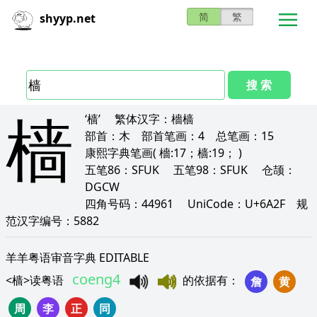
简
繁
shyyp.net
搜 索
樯
‘樯’
繁体汉字：
檣樯
部首：
木
部首笔画：
4
总笔画：
15
康熙字典笔画
( 檣:17；樯:19； )
五笔86：
SFUK
五笔98：
SFUK
仓颉：
DGCW
四角号码：
44961
UniCode：
U+6A2F
规
范汉字编号：
5882
羊羊粤语审音字典 EDITABLE
coeng4
<
樯
>
读粤语
的依据有
：
詹
黄
周
李
正
同