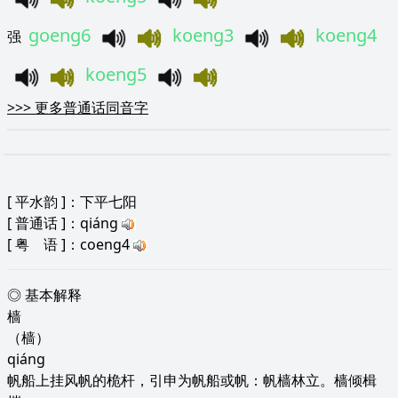
goeng6
koeng3
koeng4
强
koeng5
>>>
更多普通话同音字
[
平水韵
]：下平七阳
[
普通话
]：qiáng
[
粤 语
]：coeng4
◎ 基本解释
樯
（樯）
qiáng
帆船上挂风帆的桅杆，引申为帆船或帆：帆樯林立。樯倾楫