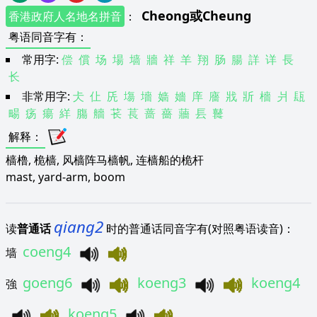
Cheong
或
Cheung
香港政府人名地名拼音
：
粤语同音字有
：
常用字:
偿
償
场
場
墙
牆
祥
羊
翔
肠
腸
詳
详
長
长
非常用字:
仧
仩
兏
塲
墻
嫱
嬙
庠
廧
戕
斨
檣
爿
瓺
畼
疡
瘍
絴
膓
艢
苌
萇
蔷
薔
蘠
镸
鼚
解释
：
樯橹, 桅樯, 风樯阵马樯帆, 连樯船的桅杆
mast, yard-arm, boom
qiang2
读
普通话
时的普通话同音字有(对照粤语读音)：
coeng4
墙
goeng6
koeng3
koeng4
強
koeng5