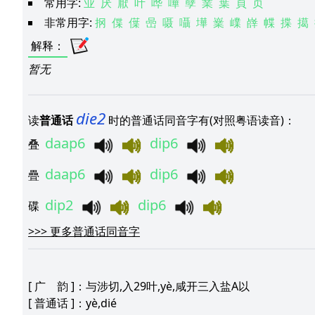
常用字:
业
厌
厭
叶
哗
嘩
孽
業
葉
頁
页
非常用字:
㧏
偞
僷
喦
嗫
囁
墷
嶪
嶫
嶭
幉
揲
擖
解释
：
暂无
die2
读
普通话
时的普通话同音字有(对照粤语读音)：
daap6
dip6
叠
daap6
dip6
疊
dip2
dip6
碟
>>>
更多普通话同音字
[
广 韵
]：与涉切,入29叶,yè,咸开三入盐A以
[
普通话
]：yè,dié