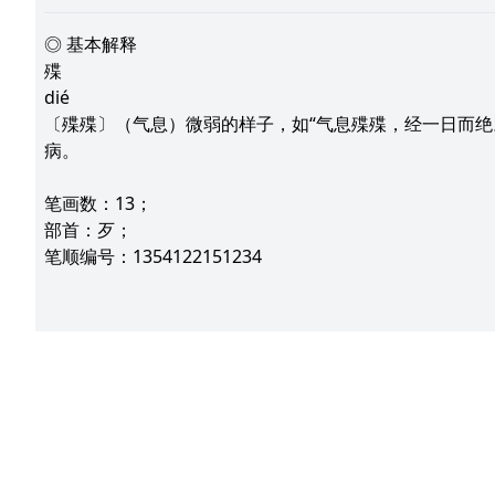
◎ 基本解释
殜
dié
〔殜殜〕（气息）微弱的样子，如“气息殜殜，经一日而绝
病。
笔画数：13；
部首：歹；
笔顺编号：1354122151234