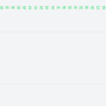
擛
晔
曄
曅
曗
枼
枽
楪
櫱
澲
烨
燁
爗
璍
皣
瞱
瞸
糱
糵