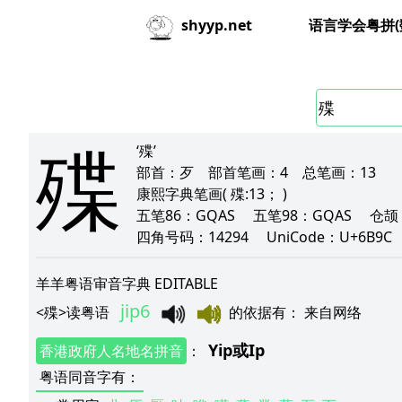
语言学会粤拼(
shyyp.net
殜
‘殜’
部首：
歹
部首笔画：
4
总笔画：
13
康熙字典笔画
( 殜:13； )
五笔86：
GQAS
五笔98：
GQAS
仓颉
四角号码：
14294
UniCode：
U+6B9C
羊羊粤语审音字典 EDITABLE
jip6
<
殜
>
读粤语
的依据有
：
来自网络
Yip
或
Ip
香港政府人名地名拼音
：
粤语同音字有
：