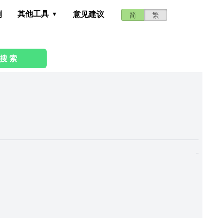
其他工具
测
意见建议
简
繁
搜 索