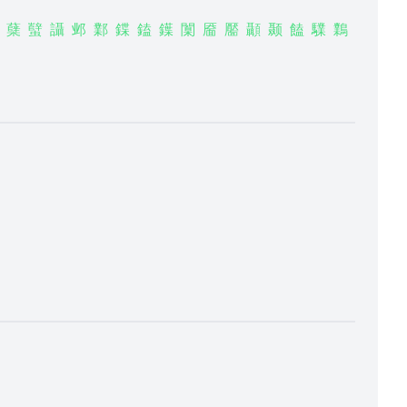
蘖
蠥
讘
邺
鄴
鍱
鎑
鐷
闑
靥
靨
顳
颞
饁
驜
鸈