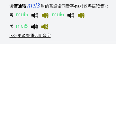
mei3
读
普通话
时的普通话同音字有(对照粤语读音)：
mui5
mui6
每
mei5
美
>>>
更多普通话同音字