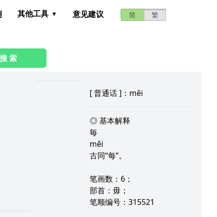
其他工具
测
意见建议
简
繁
搜 索
[
普通话
]：měi
◎ 基本解释
毎
měi
古同“每”。
笔画数：6；
部首：毋；
笔顺编号：315521