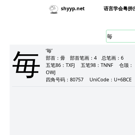
语言学会粤拼(
shyyp.net
毎
‘毎’
部首：
毋
部首笔画：
4
总笔画：
6
五笔86：
TXFJ
五笔98：
TNNF
仓颉：
OWJ
四角号码：
80757
UniCode：
U+6BCE