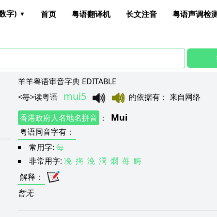
数字)
首页
粤语翻译机
长文注音
粤语声调检
羊羊粤语审音字典 EDITABLE
mui5
<
毎
>
读粤语
的依据有
：
来自网络
Mui
香港政府人名地名拼音
：
粤语同音字有
：
常用字:
每
非常用字:
凂
挴
浼
潣
燘
苺
黣
解释
：
暂无