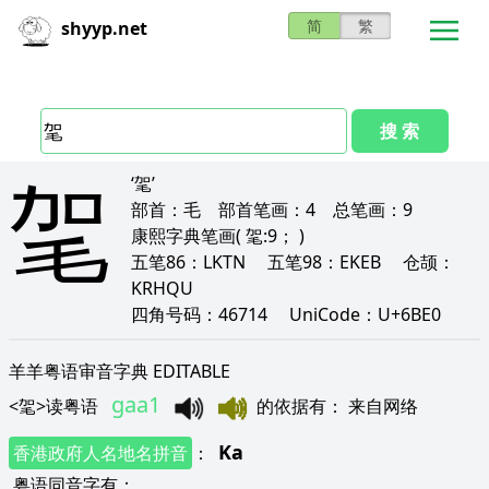
简
繁
shyyp.net
搜 索
毠
‘毠’
部首：
毛
部首笔画：
4
总笔画：
9
康熙字典笔画
( 毠:9； )
五笔86：
LKTN
五笔98：
EKEB
仓颉：
KRHQU
四角号码：
46714
UniCode：
U+6BE0
羊羊粤语审音字典 EDITABLE
gaa1
<
毠
>
读粤语
的依据有
：
来自网络
Ka
香港政府人名地名拼音
：
粤语同音字有
：