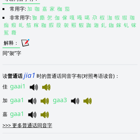
常用字:
加
咖
嘉
家
枷
茄
非常用字:
㹢
䴥
乫
伽
傢
嘎
嘠
噶
尕
椵
泇
犌
猳
珈
痂
瘕
癿
笳
糘
耞
腵
葭
袈
豭
貑
跏
迦
釓
鉫
鎵
钆
镓
鴐
麚
解释
：
同“袈”字
jia1
读
普通话
时的普通话同音字有(对照粤语读音)：
gaai1
佳
gaa1
gaa3
加
gaa1
嘉
>>>
更多普通话同音字