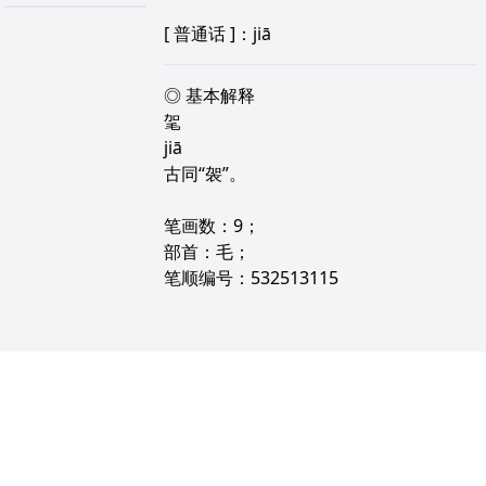
[
普通话
]：jiā
◎ 基本解释
毠
jiā
古同“袈”。
笔画数：9；
部首：毛；
笔顺编号：532513115