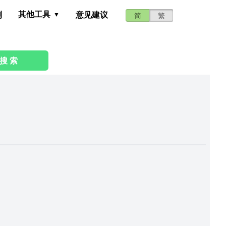
其他工具
测
意见建议
简
繁
搜 索