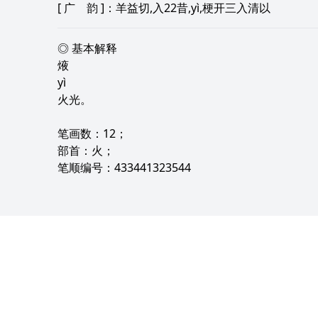
[
广 韵
]：羊益切,入22昔,yì,梗开三入清以
◎ 基本解释
焲
yì
火光。
笔画数：12；
部首：火；
笔顺编号：433441323544