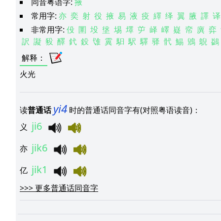
同音粤语字:
掖
常用字:
亦
奕
射
役
掖
易
液
疫
繹
绎
翼
腋
譯
译
非常用字:
伇
圛
坄
垼
埸
墿
屰
峄
嶧
嶷
帟
廙
弈
訳
譺
豛
醳
釴
鈠
隿
霬
馹
駅
驛
驿
骮
鯣
鶂
鶃
鷁
解释
：
火光
yi4
读
普通话
时的普通话同音字有(对照粤语读音)：
ji6
义
jik6
亦
jik1
亿
>>>
更多普通话同音字