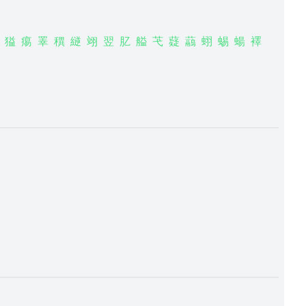
獈
痬
睪
穓
縌
翊
翌
肊
艗
芅
薿
虉
蛡
蜴
蝪
襗