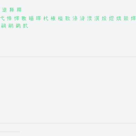
逆
释
釋
弋
怿
懌
斁
晹
曎
杙
棭
榏
歝
洂
浳
湙
瀷
炈
熤
熼
燚
燡
鷊
鹝
鹢
黓