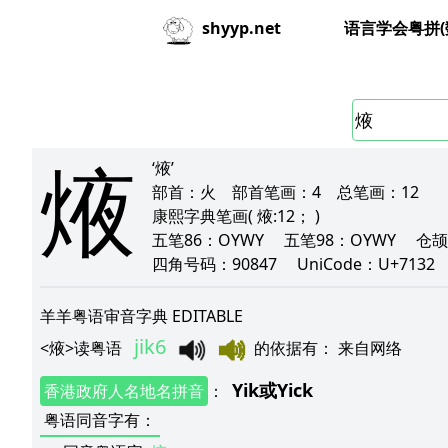
语言学会粤拼(
shyyp.net
焲
‘焲’
部首：
火
部首笔画：
4
总笔画：
12
康熙字典笔画
( 焲:12； )
五笔86：
OYWY
五笔98：
OYWY
仓颉
四角号码：
90847
UniCode：
U+7132
羊羊粤语审音字典 EDITABLE
jik6
<
焲
>
读粤语
的依据有
：
来自网络
Yik
或
Yick
香港政府人名地名拼音
：
粤语同音字有
：