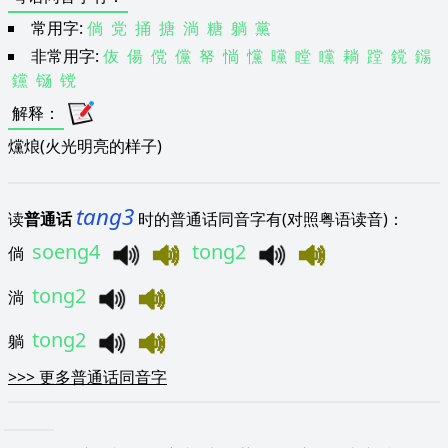
常用字:
倘
党
捅
搪
淌
糖
躺
黨
非常用字:
伖
偒
傥
儻
帑
惝
戃
曭
瞠
矘
耥
蹚
鎲
鐋
钂
铴
镋
解释
：
爣烺(火光明亮的样子)
tang3
读
普通话
时的普通话同音字有(对照粤语读音)：
soeng4
tong2
倘
tong2
淌
tong2
躺
>>>
更多普通话同音字