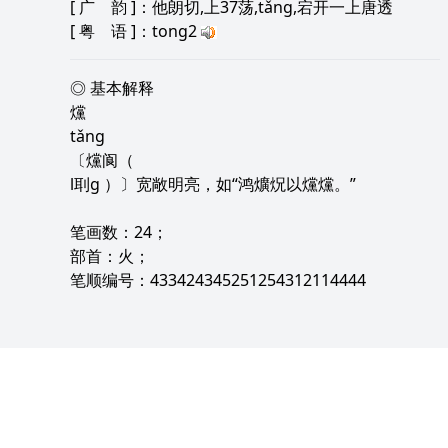
[
广 韵
]：他朗切,上37荡,tǎng,宕开一上唐透
[
粤 语
]：tong2
◎ 基本解释
爣
tǎng
〔爣阆（
l刵g ）〕宽敞明亮，如“鸿爌炾以爣爣。”
笔画数：24；
部首：火；
笔顺编号：433424345251254312114444