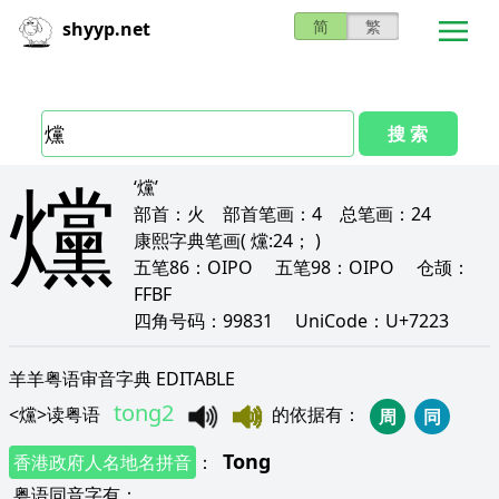
简
繁
shyyp.net
搜 索
爣
‘爣’
部首：
火
部首笔画：
4
总笔画：
24
康熙字典笔画
( 爣:24； )
五笔86：
OIPO
五笔98：
OIPO
仓颉：
FFBF
四角号码：
99831
UniCode：
U+7223
羊羊粤语审音字典 EDITABLE
tong2
<
爣
>
读粤语
的依据有
：
周
同
Tong
香港政府人名地名拼音
：
粤语同音字有
：