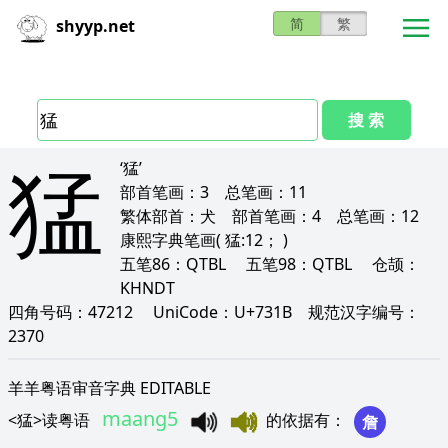
简
繁
shyyp.net
搜 索
猛
‘猛’
部首笔画：
3
总笔画：
11
繁体部首：
犬
部首笔画：
4
总笔画：
12
康熙字典笔画
( 猛:12； )
五笔86：
QTBL
五笔98：
QTBL
仓颉：
KHNDT
四角号码：
47212
UniCode：
U+731B
规范汉字编号：
2370
羊羊粤语审音字典 EDITABLE
maang5
<
猛
>
读粤语
的依据有
：
詹