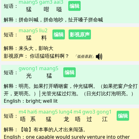
maang5
gam3
aai3
短语
：
编辑
猛
咁
嗌
解释
：
拼命叫喊，拼命地吵，扯开嗓子拼命喊
maang5
liu2
短语
：
编辑
影视原声
猛
料
解释
：
来头大，影响大
影视原声：
你话猛唔猛料啊？   
「低俗喜剧」
gwong1
maang5
短语
：
编辑
光
猛
解释
：
明亮。如果打开晒啲窗，仲光猛啊。（如果把窗户全打
开，更明亮。）│光管光猛过灯泡。（日光灯比灯泡明亮。）
English：
bright; well lit
m4
hai6
maang5
lung4
m4
gwo3
gong1
短语
：
编辑
唔
系
猛
龙
唔
过
江
解释
：
【喻】有本事的人才出来闯荡。
English：
one capable would surely venture into other