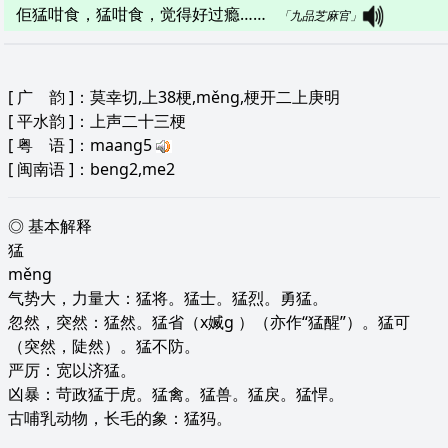
佢猛咁食，猛咁食，觉得好过瘾……   
「九品芝麻官」
[
广 韵
]：莫幸切,上38梗,měng,梗开二上庚明
[
平水韵
]：上声二十三梗
[
粤 语
]：maang5
[
闽南语
]：beng2,me2
◎ 基本解释
猛
měng
气势大，力量大：猛将。猛士。猛烈。勇猛。
忽然，突然：猛然。猛省（x媙g ）（亦作“猛醒”）。猛可
（突然，陡然）。猛不防。
严厉：宽以济猛。
凶暴：苛政猛于虎。猛禽。猛兽。猛戾。猛悍。
古哺乳动物，长毛的象：猛犸。