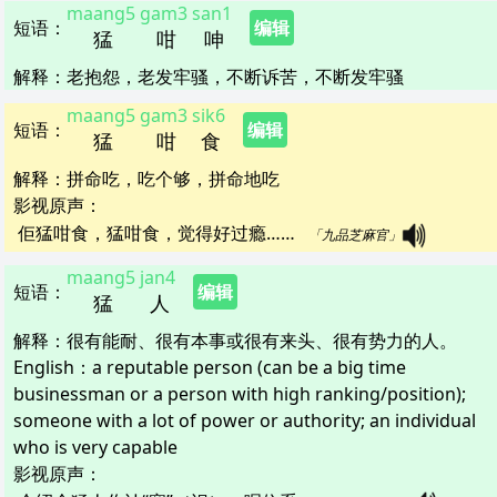
maang5
gam3
san1
短语
：
编辑
猛
咁
呻
解释
：
老抱怨，老发牢骚，不断诉苦，不断发牢骚
maang5
gam3
sik6
短语
：
编辑
猛
咁
食
解释
：
拼命吃，吃个够，拼命地吃
影视原声：
佢猛咁食，猛咁食，觉得好过瘾……   
「九品芝麻官」
maang5
jan4
短语
：
编辑
猛
人
解释
：
很有能耐、很有本事或很有来头、很有势力的人。
English：
a reputable person (can be a big time
businessman or a person with high ranking/position);
someone with a lot of power or authority; an individual
who is very capable
影视原声：