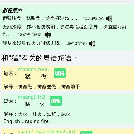
影视原声
佢猛咁食，猛咁食，觉得好过瘾……   
「九品芝麻官」
无须冷藏，亦不含防腐剂，除咗毒性猛烈之外，味道重好好
㖭。   
「唐伯虎点秋香」
我从来没见过火力咁猛力嘅   
「国产零零漆」
和"
猛
"
有关的粤语短语
：
maang5
zou6
短语
：
编辑
猛
做
解释
：
拼命做，拼命去做，拼命地干
maang5
fo2
短语
：
编辑
猛
火
解释
：
大火，旺火，烈焰，武火
English：
raging fire
saang1
maang5
hoi2
sin1