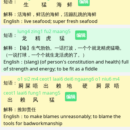
短语
：
编辑
生
猛
海
鲜
解释
：
活海鲜，鲜活的海鲜，活蹦乱跳的海鲜
English：
live seafood; super fresh seafood
lung4
zing1
fu2
maang5
短语
：
编辑
龙
精
虎
猛
解释
：
【喻】生气勃勃。一话打波，一个个就龙精虎猛嘞。
（一说打球，一个个就生龙活虎的了。）
English：
(slang) (of person's constitution and health) full
of strength and energy; to be fit as a fiddle
o1
si2
m4
ceot1
laai6
dei6
ngaang6
o1
niu6
m4
短语
：
屙
屎
唔
出
赖
地
硬
屙
尿
唔
ceot1
laai6
fung1
maang5
编辑
出
赖
风
猛
解释
：
推卸责任
English：
to make blames unreasonably; to blame the
tools for badworkmanship