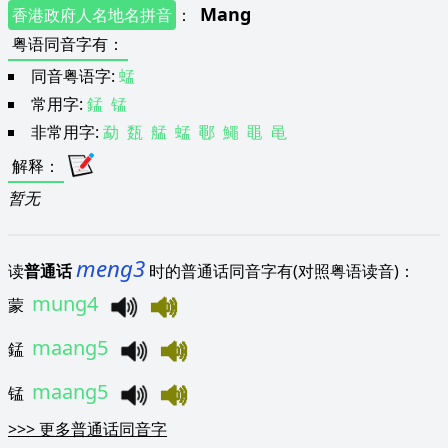
Mang
香港政府人名地名拼音
：
粤语同音字有
：
同音粤语字:
蜢
常用字:
錳
锰
非常用字:
勐
瓾
艋
蜢
鄳
鱦
黽
黾
解释
：
暂无
meng3
读
普通话
时的普通话同音字有(对照粤语读音)：
mung4
蒙
maang5
錳
maang5
锰
>>>
更多普通话同音字