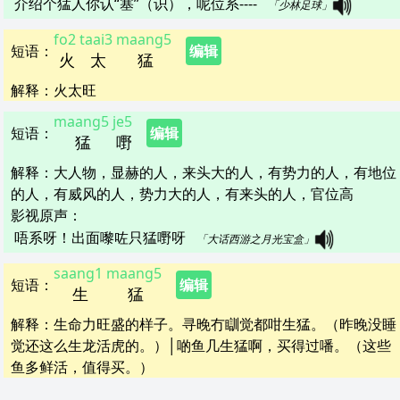
介绍个猛人你认“塞”（识），呢位系----   
「少林足球」
fo2
taai3
maang5
短语
：
编辑
火
太
猛
解释
：
火太旺
maang5
je5
短语
：
编辑
猛
嘢
解释
：
大人物，显赫的人，来头大的人，有势力的人，有地位
的人，有威风的人，势力大的人，有来头的人，官位高
影视原声：
唔系呀！出面嚟咗只猛嘢呀   
「大话西游之月光宝盒」
saang1
maang5
短语
：
编辑
生
猛
解释
：
生命力旺盛的样子。寻晚冇瞓觉都咁生猛。（昨晚没睡
觉还这么生龙活虎的。）│啲鱼几生猛啊，买得过噃。（这些
鱼多鲜活，值得买。）