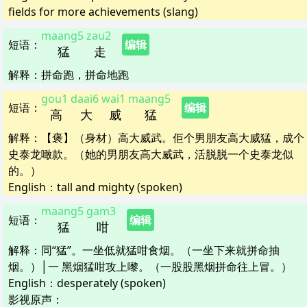
fields for more achievements (slang)
maang5
zau2
短语
：
编辑
猛
走
解释
：
拼命跑，拼命地跑
gou1
daai6
wai1
maang5
短语
：
编辑
高
大
威
猛
解释
：
【褒】（身材）高大威武。佢个男朋友高大威猛，成个
史泰龙噉款。（她的男朋友高大威武，活脱脱一个史泰龙似
的。）
English：
tall and mighty (spoken)
maang5
gam3
短语
：
编辑
猛
咁
解释
：
同“猛”。一坐低就猛咁食烟。（一坐下来就拼命抽
烟。）│一 黑烟猛咁攻上嚟。（一股股黑烟拼命往上冒。）
English：
desperately (spoken)
影视原声：