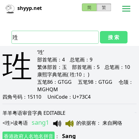
简
繁
shyyp.net
搜 索
珄
‘珄’
部首笔画：
4
总笔画：
9
繁体部首：
玉
部首笔画：
5
总笔画：
10
康熙字典笔画
( 珄:10； )
五笔86：
GTGG
五笔98：
GTGG
仓颉：
MGHQM
四角号码：
15110
UniCode：
U+73C4
羊羊粤语审音字典 EDITABLE
sang1
<
珄
>
读粤语
的依据有
：
来自网络
Sang
香港政府人名地名拼音
：