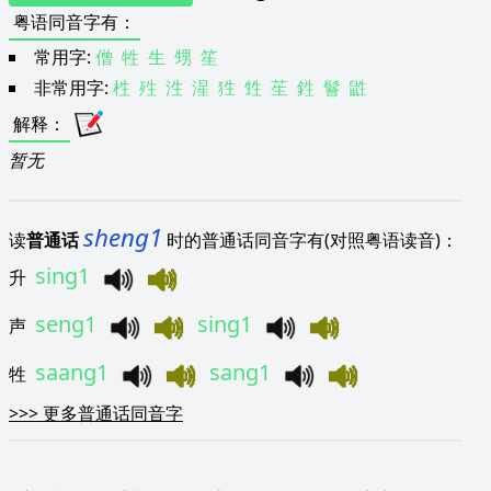
粤语同音字有
：
常用字:
僧
牲
生
甥
笙
非常用字:
栍
殅
泩
湦
狌
甡
苼
鉎
鬙
鼪
解释
：
暂无
sheng1
读
普通话
时的普通话同音字有(对照粤语读音)：
sing1
升
seng1
sing1
声
saang1
sang1
牲
>>>
更多普通话同音字