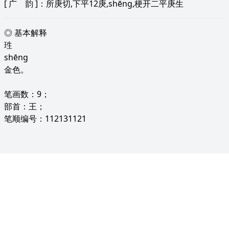
[
广 韵
]：所庚切,下平12庚,shēng,梗开二平庚生
◎ 基本解释
珄
shēng
金色。
笔画数：9；
部首：王；
笔顺编号：112131121