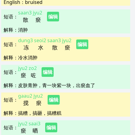
English：
bruised
saan3
jyu2
短语
：
编辑
散
瘀
解释
：
消肿
dung3
seoi2
saan3
jyu2
短语
：
编辑
冻
水
散
瘀
解释
：
冷水消肿
jyu2
zo2
短语
：
编辑
瘀
咗
解释
：
皮肤青肿，青一块紫一块，出瘀血了
gaau2
jyu2
短语
：
编辑
搅
瘀
解释
：
搞糟，搞砸，搞糟糕
jyu2
saai3
短语
：
编辑
瘀
晒