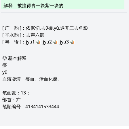
解释
：
被撞得青一块紫一块的
[
广 韵
]：依倨切,去9御,yù,遇开三去鱼影
[
平水韵
]：去声六御
[
粤 语
]：jyu1
jyu2
jyu3
◎ 基本解释
瘀
yū
血液凝滞：瘀血。活血化瘀。
笔画数：13；
部首：疒；
笔顺编号：4134141533444