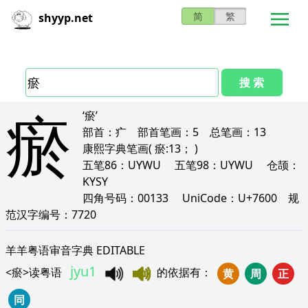
简
繁
shyyp.net
搜 索
瘀
‘瘀’
部首：
疒
部首笔画：
5
总笔画：
13
康熙字典笔画
( 瘀:13； )
五笔86：
UYWU
五笔98：
UYWU
仓颉：
KYSY
四角号码：
00133
UniCode：
U+7600
规
范汉字编号：
7720
羊羊粤语审音字典 EDITABLE
jyu1
<
瘀
>
读粤语
的依据有
：
黄
周
正
同