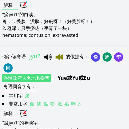
解释
：
“瘀jyu1”的白读。
粤：1. 丢脸，没脸：好瘀呀！（好丢脸呀！）
2. 凝滞：只手瘀咗（手青了一块）
hematoma; contusion; extravasted
jyu2
<
瘀
>
读粤语
的依据有
：
詹
周
李
同
Yue
或
Yu
或
Eu
香港政府人名地名拼音
：
粤语同音字有
：
常用字:
淤
非常用字:
伛
偊
傴
噢
妪
嫗
煦
痀
解释
：
“瘀jyu1”的异读字