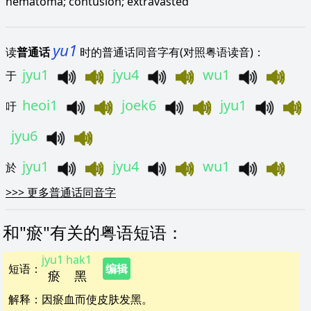
hematoma; contusion; extravasted
yu1
读
普通话
时的普通话同音字有(对照粤语读音)：
jyu1
jyu4
wu1
于
heoi1
joek6
jyu1
吁
jyu6
jyu1
jyu4
wu1
於
>>>
更多普通话同音字
和"
瘀
"
有关的粤语短语
：
jyu1
hak1
短语
：
编辑
瘀
黑
解释
：
因瘀血而使皮肤发黑。