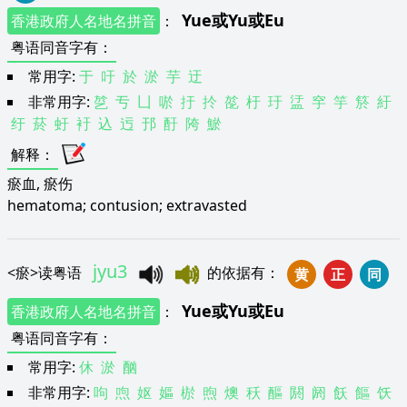
Yue
或
Yu
或
Eu
香港政府人名地名拼音
：
粤语同音字有
：
常用字:
于
吁
於
淤
芋
迂
非常用字:
乻
亐
凵
唹
扜
扵
旕
杅
玗
盓
穻
竽
箊
紆
纡
菸
虶
衧
込
迃
邘
酑
陓
鯲
解释
：
瘀血, 瘀伤
hematoma; contusion; extravasted
jyu3
<
瘀
>
读粤语
的依据有
：
黄
正
同
Yue
或
Yu
或
Eu
香港政府人名地名拼音
：
粤语同音字有
：
常用字:
休
淤
酗
非常用字:
呴
喣
妪
嫗
棜
煦
燠
秗
醧
閼
阏
飫
饇
饫