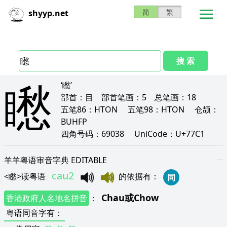
简
繁
shyyp.net
搜 索
矁
‘矁’
部首：
目
部首笔画：
5
总笔画：
18
五笔86：
HTON
五笔98：
HTON
仓颉：
BUHFP
四角号码：
69038
UniCode：
U+77C1
羊羊粤语审音字典 EDITABLE
cau2
<
矁
>
读粤语
的依据有
：
同
Chau
或
Chow
香港政府人名地名拼音
：
粤语同音字有
：