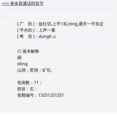
>>>
更多普通话同音字
[
广 韵
]：徒红切,上平1东,tóng,通开一平东定
[
平水韵
]：上声一董
[
粤 语
]：dung6
◎ 基本解释
硐
dòng
山洞；窑洞；矿坑。
笔画数：11；
部首：石；
笔顺编号：13251251251