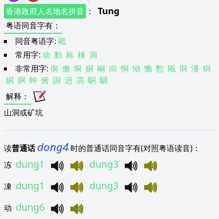
Tung
香港政府人名地名拼音
：
粤语同音字有
：
同音粤语字:
戙
常用字:
动
動
栋
棟
洞
非常用字:
侗
働
垌
姛
峒
峝
恫
恸
慟
憅
戙
挏
湩
狪
絧
胴
蚛
衕
詷
迵
霘
駧
騆
解释
：
山洞或矿坑
dong4
读
普通话
时的普通话同音字有(对照粤语读音)：
dung1
dung3
冻
dung1
dung3
凍
dung6
动