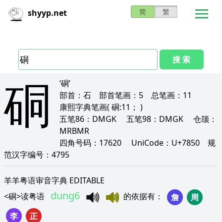
简
繁
shyyp.net
搜 索
硐
‘硐’
部首：
石
部首笔画：
5
总笔画：
11
康熙字典笔画
( 硐:11； )
五笔86：
DMGK
五笔98：
DMGK
仓颉：
MRBMR
四角号码：
17620
UniCode：
U+7850
规
范汉字编号：
4795
羊羊粤语审音字典 EDITABLE
dung6
<
硐
>
读粤语
的依据有
：
詹
周
李
正