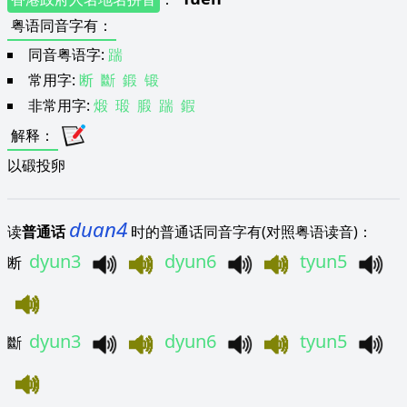
粤语同音字有
：
同音粤语字:
踹
常用字:
断
斷
鍛
锻
非常用字:
煅
瑖
腶
踹
鍜
解释
：
以碫投卵
duan4
读
普通话
时的普通话同音字有(对照粤语读音)：
dyun3
dyun6
tyun5
断
dyun3
dyun6
tyun5
斷