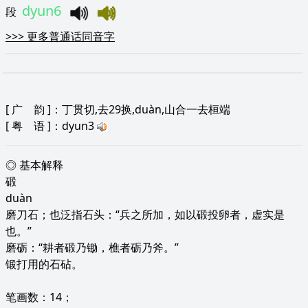
dyun6
段
>>>
更多普通话同音字
[
广 韵
]：丁贯切,去29换,duàn,山合一去桓端
[
粤 语
]：dyun3
◎ 基本解释
碫
duàn
磨刀石；也泛指石头：“兵之所加，如以碫投卵者，虚实是
也。”
磨砺：“耕者碫乃锄，樵者砺乃斧。”
锻打用的石砧。
笔画数：14；