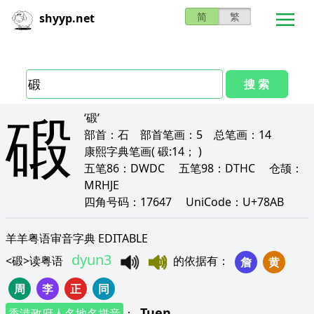
简
繁
shyyp.net
搜 索
碫
‘碫’
部首：
石
部首笔画：
5
总笔画：
14
康熙字典笔画
( 碫:14； )
五笔86：
DWDC
五笔98：
DTHC
仓颉：
MRHJE
四角号码：
17647
UniCode：
U+78AB
羊羊粤语审音字典 EDITABLE
dyun3
<
碫
>
读粤语
的依据有
：
詹
黄
周
李
正
同
Tuen
香港政府人名地名拼音
：