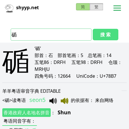
简
繁
shyyp.net
搜 索
碷
‘碷’
部首：
石
部首笔画：
5
总笔画：
14
五笔86：
DRFH
五笔98：
DRFH
仓颉：
MRHJU
四角号码：
12664
UniCode：
U+78B7
羊羊粤语审音字典 EDITABLE
seon5
<
碷
>
读粤语
的依据有
：
来自网络
Shun
香港政府人名地名拼音
：
粤语同音字有
：