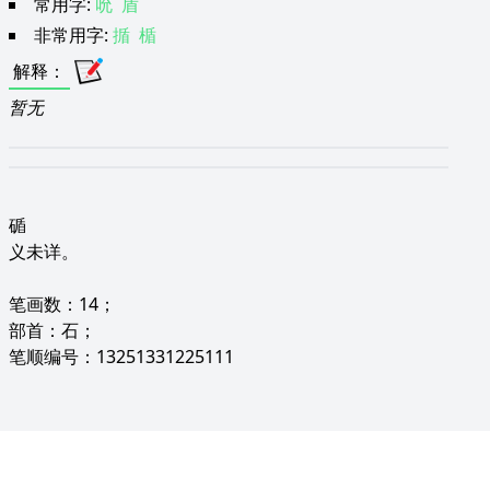
常用字:
吮
盾
非常用字:
揗
楯
解释
：
暂无
碷
义未详。
笔画数：14；
部首：石；
笔顺编号：13251331225111