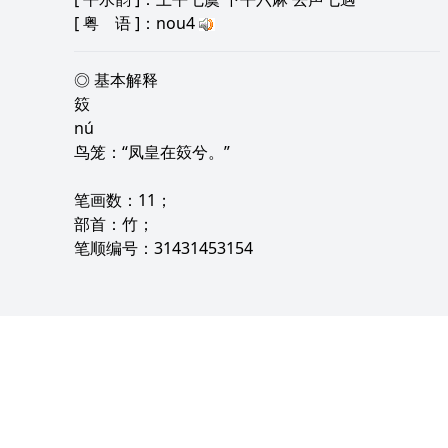
[
粤 语
]：nou4
◎ 基本解释
笯
nú
鸟笼：“凤皇在笯兮。”
笔画数：11；
部首：竹；
笔顺编号：31431453154