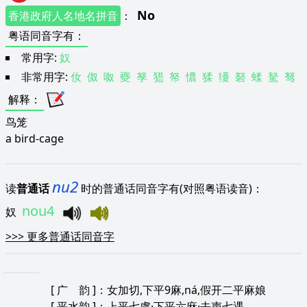
No
香港政府人名地名拼音
：
粤语同音字有
：
常用字:
奴
非常用字:
㚢
伮
呶
夒
孥
峱
帑
憹
猱
獶
砮
蝚
駑
驽
解释
：
鸟笼
a bird-cage
nu2
读
普通话
时的普通话同音字有(对照粤语读音)：
nou4
奴
>>>
更多普通话同音字
[
广 韵
]：女加切,下平9麻,ná,假开二平麻娘
[
平水韵
]：上平七虞·下平六麻·去声七遇