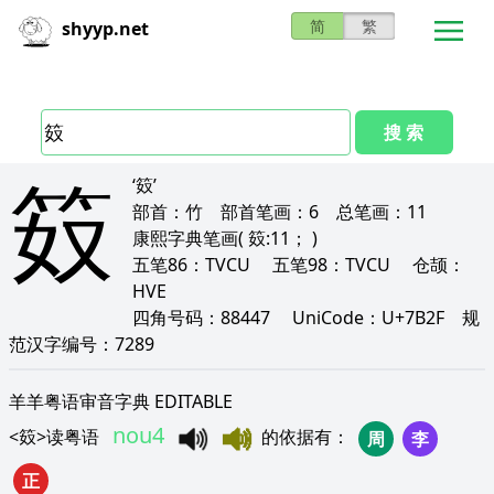
简
繁
shyyp.net
搜 索
笯
‘笯’
部首：
竹
部首笔画：
6
总笔画：
11
康熙字典笔画
( 笯:11； )
五笔86：
TVCU
五笔98：
TVCU
仓颉：
HVE
四角号码：
88447
UniCode：
U+7B2F
规
范汉字编号：
7289
羊羊粤语审音字典 EDITABLE
nou4
<
笯
>
读粤语
的依据有
：
周
李
正