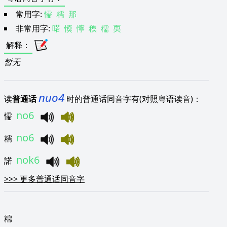
常用字:
懦
糯
那
非常用字:
喏
愞
懧
稬
穤
耎
解释
：
暂无
nuo4
读
普通话
时的普通话同音字有(对照粤语读音)：
no6
懦
no6
糯
nok6
諾
>>>
更多普通话同音字
糥