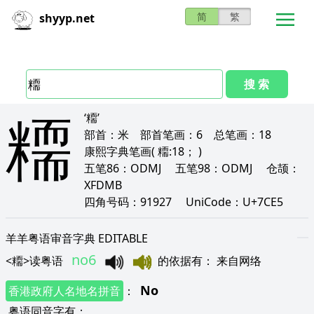
简
繁
shyyp.net
搜 索
糥
‘糥’
部首：
米
部首笔画：
6
总笔画：
18
康熙字典笔画
( 糥:18； )
五笔86：
ODMJ
五笔98：
ODMJ
仓颉：
XFDMB
四角号码：
91927
UniCode：
U+7CE5
羊羊粤语审音字典 EDITABLE
no6
<
糥
>
读粤语
的依据有
：
来自网络
No
香港政府人名地名拼音
：
粤语同音字有
：