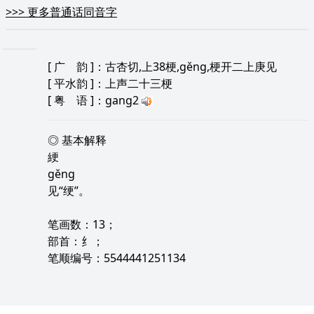
>>>
更多普通话同音字
[
广 韵
]：古杏切,上38梗,gěng,梗开二上庚见
[
平水韵
]：上声二十三梗
[
粤 语
]：gang2
◎ 基本解释
綆
gěng
见“绠”。
笔画数：13；
部首：纟；
笔顺编号：5544441251134