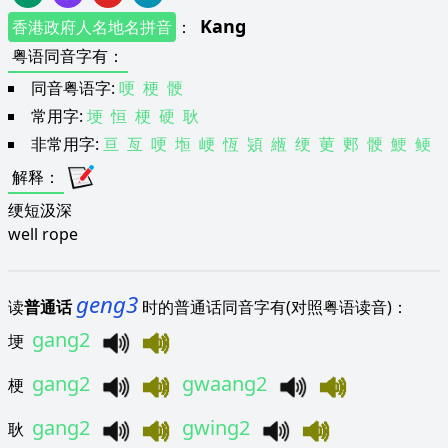
Kang
香港政府人名地名拼音
：
粤语同音字有
：
同音粤语字:
哽
梗
骾
常用字:
埂
恒
梗
硬
耿
非常用字:
亘
亙
哽
堩
峺
恆
熲
緪
绠
莄
郠
骾
鯁
鲠
解释
：
绠短汲深
well rope
geng3
读
普通话
时的普通话同音字有(对照粤语读音)：
gang2
埂
gang2
gwaang2
梗
gang2
gwing2
耿