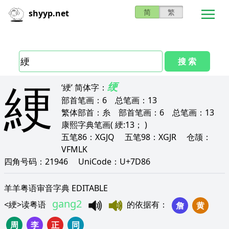
简
繁
shyyp.net
搜 索
綆
绠
‘綆’
简体字：
部首笔画：
6
总笔画：
13
繁体部首：
糸
部首笔画：
6
总笔画：
13
康熙字典笔画
( 綆:13； )
五笔86：
XGJQ
五笔98：
XGJR
仓颉：
VFMLK
四角号码：
21946
UniCode：
U+7D86
羊羊粤语审音字典 EDITABLE
gang2
<
綆
>
读粤语
的依据有
：
詹
黄
周
李
正
同