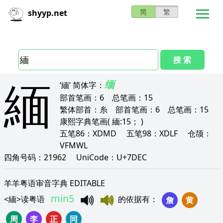
简
繁
shyyp.net
搜 索
緬
缅
‘緬’
简体字：
部首笔画：
6
总笔画：
15
繁体部首：
糸
部首笔画：
6
总笔画：
15
康熙字典笔画
( 緬:15； )
五笔86：
XDMD
五笔98：
XDLF
仓颉：
VFMWL
四角号码：
21962
UniCode：
U+7DEC
羊羊粤语审音字典 EDITABLE
min5
<
緬
>
读粤语
的依据有
：
詹
黄
周
李
正
同