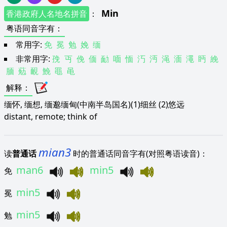
Min
香港政府人名地名拼音
：
粤语同音字有
：
常用字:
免
冕
勉
娩
缅
非常用字:
㝃
丏
俛
偭
勔
喕
愐
汅
沔
渑
湎
澠
眄
絻
腼
葂
靦
鮸
黽
黾
解释
：
缅怀, 缅想, 缅邈缅甸(中南半岛国名)(1)细丝 (2)悠远
distant, remote; think of
mian3
读
普通话
时的普通话同音字有(对照粤语读音)：
man6
min5
免
min5
冕
min5
勉