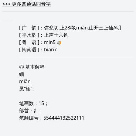
>>>
更多普通话同音字
[
广 韵
]：弥兖切,上28狝,miǎn,山开三上仙A明
[
平水韵
]：上声十六铣
[
粤 语
]：min5
[
闽南语
]：bian7
◎ 基本解释
緬
miǎn
见“缅”。
笔画数：15；
部首：纟；
笔顺编号：554444132522111