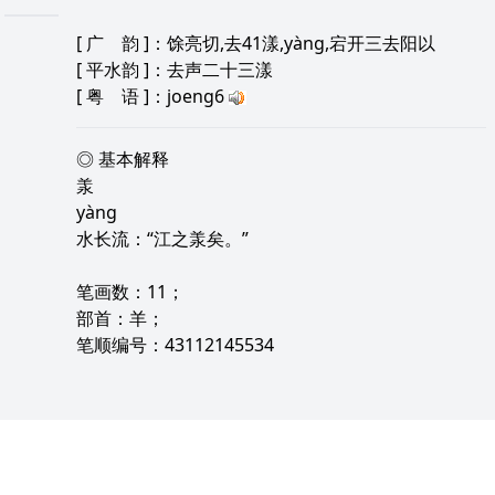
[
广 韵
]：馀亮切,去41漾,yàng,宕开三去阳以
[
平水韵
]：去声二十三漾
[
粤 语
]：joeng6
◎ 基本解释
羕
yàng
水长流：“江之羕矣。”
笔画数：11；
部首：羊；
笔顺编号：43112145534