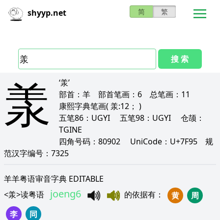
简
繁
shyyp.net
搜 索
羕
‘羕’
部首：
羊
部首笔画：
6
总笔画：
11
康熙字典笔画
( 羕:12； )
五笔86：
UGYI
五笔98：
UGYI
仓颉：
TGINE
四角号码：
80902
UniCode：
U+7F95
规
范汉字编号：
7325
羊羊粤语审音字典 EDITABLE
joeng6
<
羕
>
读粤语
的依据有
：
黄
周
李
同