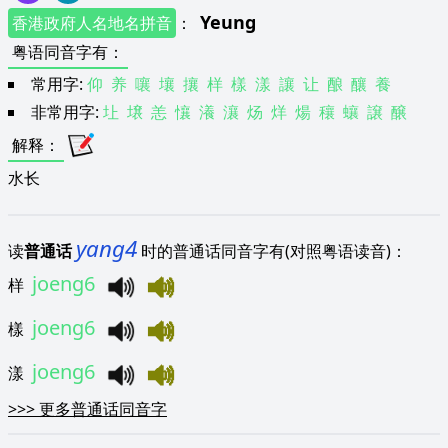
Yeung
香港政府人名地名拼音
：
粤语同音字有
：
常用字:
仰
养
嚷
壤
攘
样
樣
漾
讓
让
酿
釀
養
非常用字:
圵
壌
恙
懹
瀁
瀼
炀
烊
煬
穰
蠰
譲
醸
解释
：
水长
yang4
读
普通话
时的普通话同音字有(对照粤语读音)：
joeng6
样
joeng6
樣
joeng6
漾
>>>
更多普通话同音字