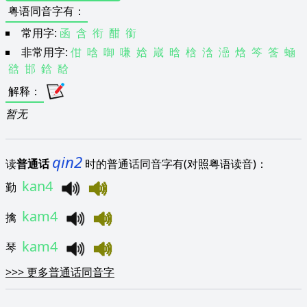
粤语同音字有
：
常用字:
函
含
衔
酣
銜
非常用字:
佄
唅
啣
嗛
娢
嵅
晗
梒
浛
澏
焓
笒
筨
蜬
谽
邯
鋡
馠
解释
：
暂无
qin2
读
普通话
时的普通话同音字有(对照粤语读音)：
kan4
勤
kam4
擒
kam4
琴
>>>
更多普通话同音字