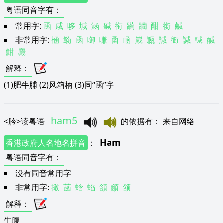
粤语同音字有
：
常用字:
函
咸
哆
堿
涵
碱
衔
躏
躪
酣
銜
鹹
非常用字:
㮀
䲗
凾
啣
嗛
圅
崡
嵅
甉
羬
衘
諴
輱
醎
魽
麙
解释
：
(1)肥牛脯 (2)风箱柄 (3)同“函”字
ham5
<
肣
>
读粤语
的依据有
：
来自网络
Ham
香港政府人名地名拼音
：
粤语同音字有
：
没有同音常用字
非常用字:
撖
菡
蛿
蜭
頷
顄
颔
解释
：
牛腹