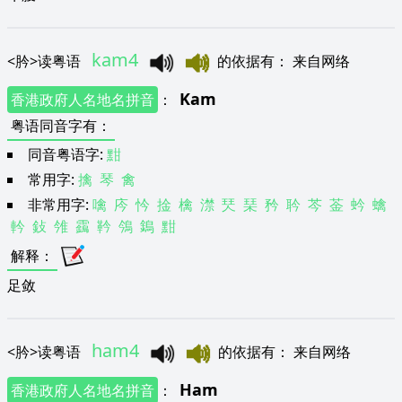
kam4
<
肣
>
读粤语
的依据有
：
来自网络
Kam
香港政府人名地名拼音
：
粤语同音字有
：
同音粤语字:
黚
常用字:
擒
琴
禽
非常用字:
噙
庈
忴
捦
檎
澿
珡
琹
矜
耹
芩
菳
蚙
蠄
軡
鈙
雂
靎
靲
鳹
鵭
黚
解释
：
足敛
ham4
<
肣
>
读粤语
的依据有
：
来自网络
Ham
香港政府人名地名拼音
：