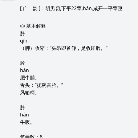
[
广 韵
]：胡男切,下平22覃,hán,咸开一平覃匣
◎ 基本解释
肣
qín
（脚）收缩：“头昂即首仰，足收即肣。”
肣
hán
肥牛脯。
舌头：“扼腕奋肣。”
风箱柄。
肣
hàn
牛腹。
笔画数：8；