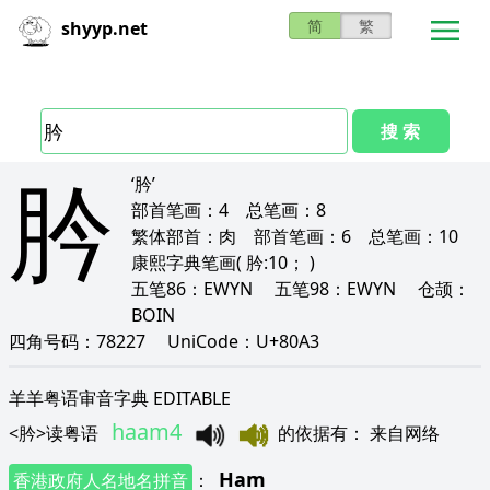
简
繁
shyyp.net
搜 索
肣
‘肣’
部首笔画：
4
总笔画：
8
繁体部首：
肉
部首笔画：
6
总笔画：
10
康熙字典笔画
( 肣:10； )
五笔86：
EWYN
五笔98：
EWYN
仓颉：
BOIN
四角号码：
78227
UniCode：
U+80A3
羊羊粤语审音字典 EDITABLE
haam4
<
肣
>
读粤语
的依据有
：
来自网络
Ham
香港政府人名地名拼音
：