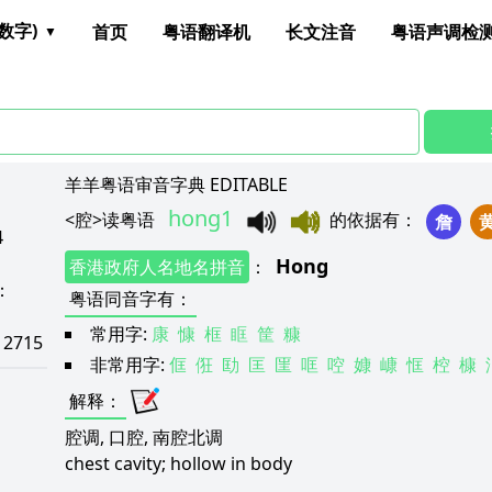
数字)
首页
粤语翻译机
长文注音
粤语声调检
羊羊粤语审音字典 EDITABLE
hong1
<
腔
>
读粤语
的依据有
：
詹
4
Hong
香港政府人名地名拼音
：
：
粤语同音字有
：
常用字:
康
慷
框
眶
筐
糠
：
2715
非常用字:
㑌
俇
劻
匡
匩
哐
啌
嫝
嵻
恇
椌
槺
解释
：
腔调, 口腔, 南腔北调
chest cavity; hollow in body