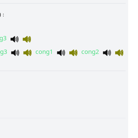
)：
g3
g3
cong1
cong2