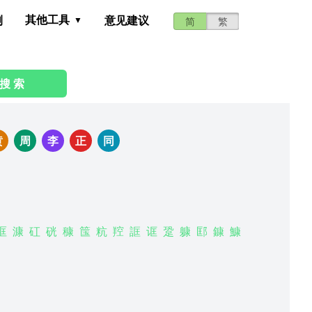
其他工具
测
意见建议
简
繁
搜 索
黄
周
李
正
同
洭
漮
矼
硄
穅
筺
粇
羫
誆
诓
跫
躿
邼
鏮
鱇