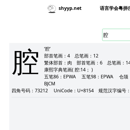
语言学会粤拼(
shyyp.net
腔
‘腔’
部首笔画：
4
总笔画：
12
繁体部首：
肉
部首笔画：
6
总笔画：
1
康熙字典笔画
( 腔:14； )
五笔86：
EPWA
五笔98：
EPWA
仓颉
BJCM
四角号码：
73212
UniCode：
U+8154
规范汉字编号