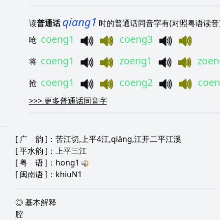
qiang1
读
普通话
时的普通话同音字有(对照粤语读音
coeng1
coeng3
呛
coeng1
zoeng1
zoen
将
coeng1
coeng2
coen
抢
>>>
更多普通话同音字
[
广 韵
]：苦江切,上平4江,qiāng,江开二平江溪
[
平水韵
]：上平三江
[
粤 语
]：hong1
[
闽南语
]：khiuN1
◎ 基本解释
腔