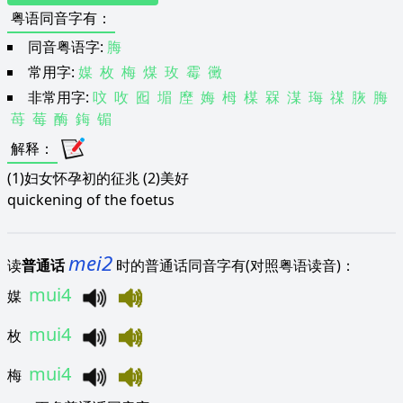
粤语同音字有
：
同音粤语字:
脢
常用字:
媒
枚
梅
煤
玫
霉
黴
非常用字:
呅
呚
囮
堳
塺
娒
栂
楳
槑
湈
珻
禖
脄
脢
苺
莓
酶
鋂
镅
解释
：
(1)妇女怀孕初的征兆 (2)美好
quickening of the foetus
mei2
读
普通话
时的普通话同音字有(对照粤语读音)：
mui4
媒
mui4
枚
mui4
梅