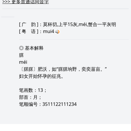
>>>
更多普通话同音字
[
广 韵
]：莫杯切,上平15灰,méi,蟹合一平灰明
[
粤 语
]：mui4
◎ 基本解释
腜
méi
〔腜腜〕肥沃，如“腜腜垧野，奕奕菑亩。”
妇女开始怀孕的征兆。
笔画数：13；
部首：月；
笔顺编号：3511122111234