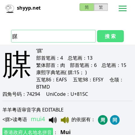
简
繁
shyyp.net
搜 索
腜
‘腜’
部首笔画：
4
总笔画：
13
繁体部首：
肉
部首笔画：
6
总笔画：
15
康熙字典笔画
( 腜:15； )
五笔86：
EAFS
五笔98：
EFSY
仓颉：
BTMD
四角号码：
74294
UniCode：
U+815C
羊羊粤语审音字典 EDITABLE
mui4
<
腜
>
读粤语
的依据有
：
周
同
Mui
香港政府人名地名拼音
：