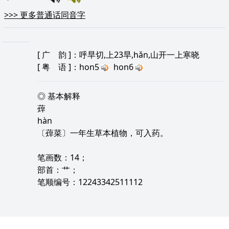
>>>
更多普通话同音字
[
广 韵
]：呼旱切,上23旱,hǎn,山开一上寒晓
[
粤 语
]：hon5
hon6
◎ 基本解释
蔊
hàn
〔蔊菜〕一年生草本植物，可入药。
笔画数：14；
部首：艹；
笔顺编号：12243342511112