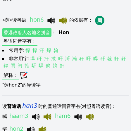
hon6
<
蔊
>
读粤语
的依据有
：
周
Hon
香港政府人名地名拼音
：
粤语同音字有
：
常用字:
悍
捍
汗
焊
翰
非常用字:
垾
屽
扞
撖
旰
涆
瀚
犴
盰
睅
矸
螒
豻
釬
銲
閈
闬
雗
馯
駻
鳱
鶾
鼾
解释
：
“蔊hon2”的异读字
han3
读
普通话
时的普通话同音字有(对照粤语读音)：
haam3
ham6
喊
hon2
罕