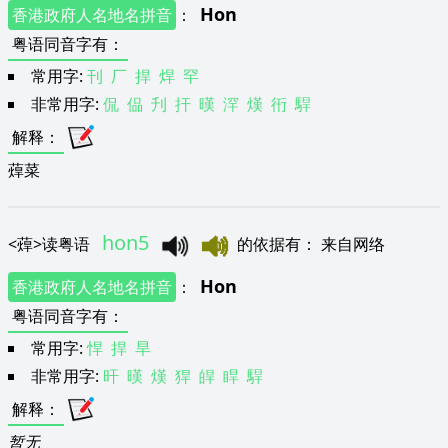
Hon
香港政府人名地名拼音
：
粤语同音字有
：
常用字:
刊
厂
捍
焊
罕
非常用字:
侃
偘
刋
扞
暵
浫
熯
衎
駻
解释
：
蔊菜
hon5
<
蔊
>
读粤语
的依据有
：
来自网络
Hon
香港政府人名地名拼音
：
粤语同音字有
：
常用字:
悍
捍
旱
非常用字:
旰
暵
熯
猂
皔
睅
駻
解释
：
暂无