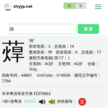
简
繁
shyyp.net
搜 索
蔊
‘蔊’
部首笔画：
3
总笔画：
14
繁体部首：
艸
部首笔画：
6
总笔画：
17
康熙字典笔画
( 蔊:17； )
五笔86：
AOJF
五笔98：
AOJF
仓颉：
TFAJ
四角号码：
44841
UniCode：
U+850A
规范汉字编号：
7794
羊羊粤语审音字典 EDITABLE
hon2
<
蔊
>
读粤语
的依据有
：
正