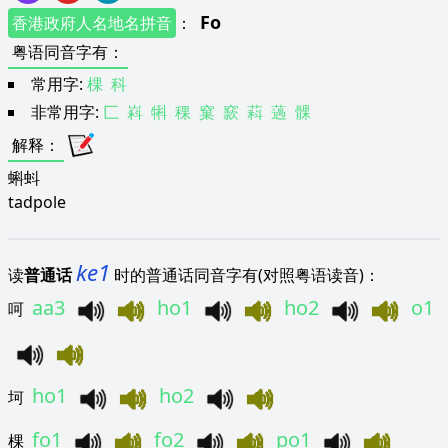
Fo
香港政府人名地名拼音
：
粤语同音字有
：
常用字:
棵
科
非常用字:
匚
嵙
犐
稞
窠
窾
萪
薖
髁
解释
：
蝌蚪
tadpole
ke1
读
普通话
时的普通话同音字有(对照粤语读音)：
aa3
ho1
ho2
o1
呵
ho1
ho2
坷
fo1
fo2
po1
棵