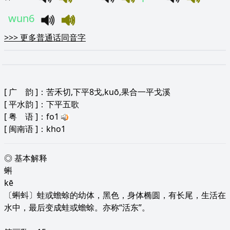
wun6
>>>
更多普通话同音字
[
广 韵
]：苦禾切,下平8戈,kuō,果合一平戈溪
[
平水韵
]：下平五歌
[
粤 语
]：fo1
[
闽南语
]：kho1
◎ 基本解释
蝌
kē
〔蝌蚪〕蛙或蟾蜍的幼体，黑色，身体椭圆，有长尾，生活在
水中，最后变成蛙或蟾蜍。亦称“活东”。