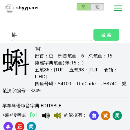
简
繁
shyyp.net
搜 索
蝌
‘蝌’
部首：
虫
部首笔画：
6
总笔画：
15
康熙字典笔画
( 蝌:15； )
五笔86：
JTUF
五笔98：
JTUF
仓颉：
LIHDJ
四角号码：
54100
UniCode：
U+874C
规
范汉字编号：
3249
羊羊粤语审音字典 EDITABLE
fo1
<
蝌
>
读粤语
的依据有
：
詹
黄
周
李
正
同