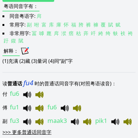
粤语同音字有
：
同音粤语字:
戽
常用字:
副
咐
富
库
庫
怀
福
胯
裤
褲
覆
賦
赋
非常用字:
冨
嘑
廤
戽
洑
瘔
秙
竎
竏
絝
绔
蚨
衭
袴
趶
鍑
陚
解释
：
(1)充满 (2)藏 (3)量词 (4)同“副”字
fu4
读
普通话
时的普通话同音字有(对照粤语读音)：
fu6
付
fu1
fu6
傅
fu3
maak3
pik1
副
>>>
更多普通话同音字