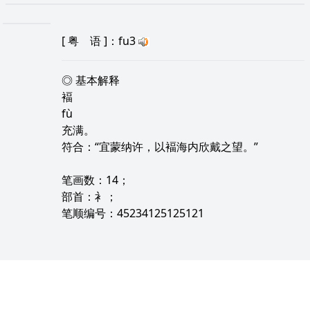
[
粤 语
]：fu3
◎ 基本解释
褔
fù
充满。
符合：“宜蒙纳许，以褔海内欣戴之望。”
笔画数：14；
部首：衤；
笔顺编号：45234125125121