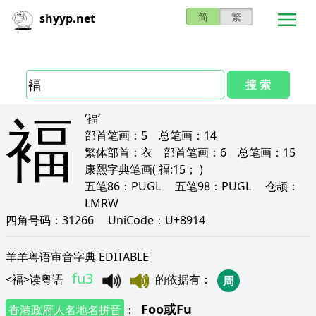
简
繁
shyyp.net
搜 索
褔
‘褔’
部首笔画：
5
总笔画：
14
繁体部首：
衣
部首笔画：
6
总笔画：
15
康熙字典笔画
( 褔:15； )
五笔86：
PUGL
五笔98：
PUGL
仓颉：
LMRW
四角号码：
31266
UniCode：
U+8914
羊羊粤语审音字典 EDITABLE
fu3
<
褔
>
读粤语
的依据有
：
周
Foo
或
Fu
香港政府人名地名拼音
：