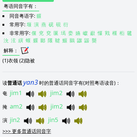
粤语同音字有
：
同音粤语字:
躽
常用字:
堰
演
燕
砚
硯
衍
非常用字:
偃
兖
兗
匽
墕
嬊
嬿
巘
巚
愝
戭
椻
椼
毽
沇
泫
縯
蝘
躽
郾
隁
鞬
鰋
鶠
鼴
鼹
龑
解释
：
(1)衣领 (2)隐被
yan3
读
普通话
时的普通话同音字有(对照粤语读音)：
jim1
jim2
奄
am2
jim2
掩
jin2
jin5
演
>>>
更多普通话同音字