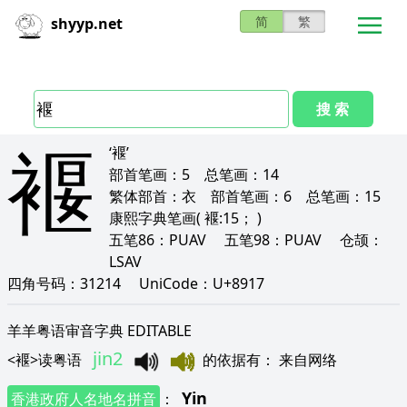
简
繁
shyyp.net
搜 索
褗
‘褗’
部首笔画：
5
总笔画：
14
繁体部首：
衣
部首笔画：
6
总笔画：
15
康熙字典笔画
( 褗:15； )
五笔86：
PUAV
五笔98：
PUAV
仓颉：
LSAV
四角号码：
31214
UniCode：
U+8917
羊羊粤语审音字典 EDITABLE
jin2
<
褗
>
读粤语
的依据有
：
来自网络
Yin
香港政府人名地名拼音
：