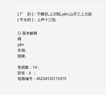
[
广 韵
]：于幰切,上20阮,yǎn,山开三上元影
[
平水韵
]：上声十三阮
◎ 基本解释
褗
yǎn
衣领。
隐被。
笔画数：14；
部首：衤；
笔顺编号：45234125115315