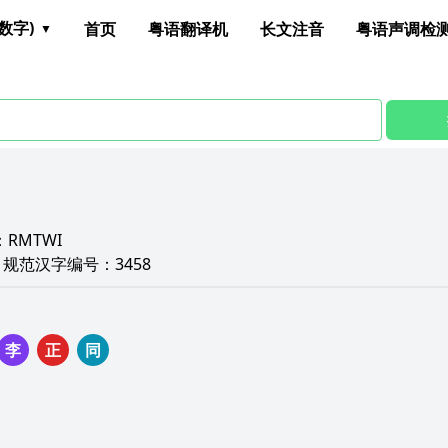
数字)
首页
粤语翻译机
长文注音
粤语声调检
：
RMTWI
2
规范汉字编号：
3458
李
正
同