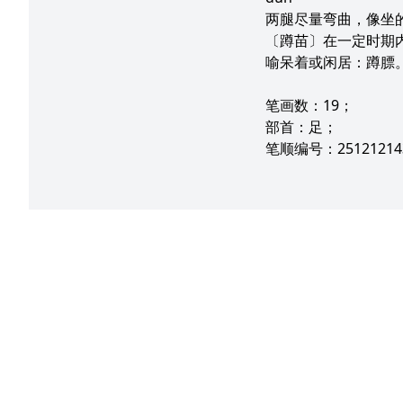
两腿尽量弯曲，像坐
〔蹲苗〕在一定时期
喻呆着或闲居：蹲膘
笔画数：19；
部首：足；
笔顺编号：251212143