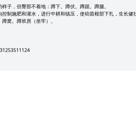
的样子，但臀部不着地：蹲下。蹲伏。蹲踞。蹲腿。
内控制施肥和灌水，进行中耕和镇压，使幼苗根部下扎，生长健
。蹲窝。蹲班房（坐牢）。
1253511124