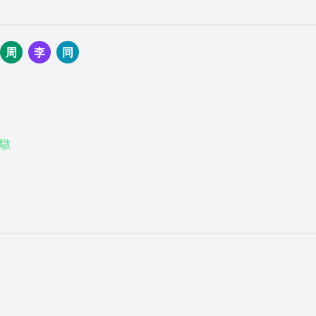
周
李
同
驐