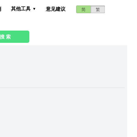
其他工具
测
意见建议
简
繁
搜 索