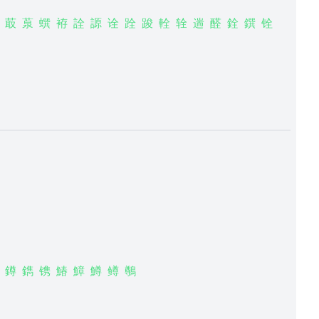
菆
葲
蟤
袸
詮
謜
诠
跧
踆
輇
辁
遄
醛
銓
鐉
铨
鐏
鐫
镌
鰆
鱆
鱒
鳟
鷷