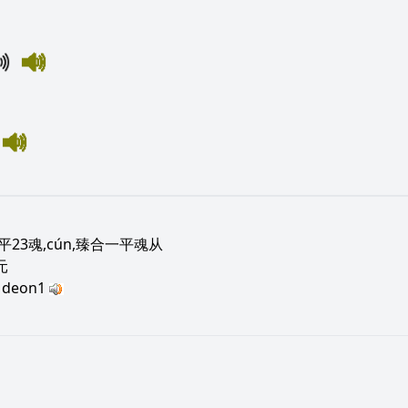
平23魂,cún,臻合一平魂从
元
deon1