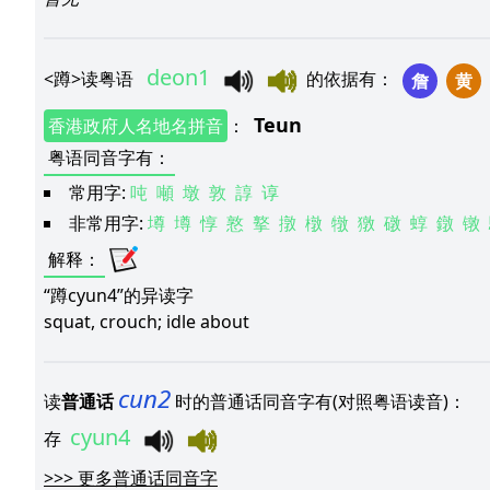
deon1
<
蹲
>
读粤语
的依据有
：
詹
黄
Teun
香港政府人名地名拼音
：
粤语同音字有
：
常用字:
吨
噸
墩
敦
諄
谆
非常用字:
墫
壿
惇
憝
撉
撴
橔
犜
獤
礅
蜳
鐓
镦
解释
：
“蹲cyun4”的异读字
squat, crouch; idle about
cun2
读
普通话
时的普通话同音字有(对照粤语读音)：
cyun4
存
>>>
更多普通话同音字