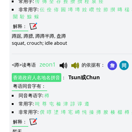
常用字:
传
傳
全
存
拴
攒
攢
栓
泉
痊
非常用字:
伝
佺
侟
圌
墫
壿
姾
巑
恮
拵
攅
暷
椯
闎
駩
鰁
鳈
解释
：
蹲踞, 蹲膘, 蹲蹲半蹲, 盘蹲
squat, crouch; idle about
zeon1
<
蹲
>
读粤语
的依据有
：
詹
同
Tsun
或
Chun
香港政府人名地名拼音
：
粤语同音字有
：
同音粤语字:
樽
常用字:
吨
尊
屯
榛
津
諄
谆
遵
非常用字:
僎
啍
堻
墫
宒
嶟
忳
搸
撙
朘
楱
樼
樽
解释
：
暂无