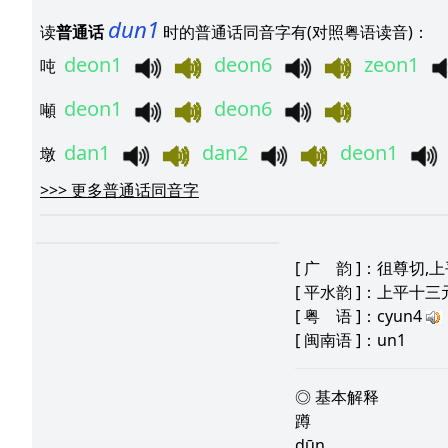
dun1
读
普通话
时的普通话同音字有(对照粤语读音)：
deon1
deon6
zeon1
吨
deon1
deon6
噸
dan1
dan2
deon1
墩
>>>
更多普通话同音字
[
广 韵
]：徂尊切,上
[
平水韵
]：上平十三
[
粤 语
]：cyun4
[
闽南语
]：un1
◎ 基本解释
蹲
dūn