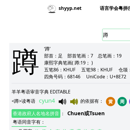
语言学会粤拼(
shyyp.net
蹲
‘蹲’
部首：
足
部首笔画：
7
总笔画：
19
康熙字典笔画
( 蹲:19； )
五笔86：
KHUF
五笔98：
KHUF
仓颉
四角号码：
68146
UniCode：
U+8E7
羊羊粤语审音字典 EDITABLE
cyun4
<
蹲
>
读粤语
的依据有
：
黄
周
Chuen
或
Tsuen
香港政府人名地名拼音
：
粤语同音字有
：