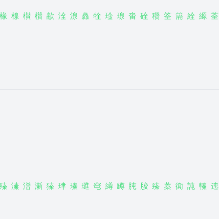
椽
楾
櫕
欑
歂
洤
湶
灥
牷
琻
瑔
畓
硂
穳
筌
篅
絟
縓
荃
殝
溱
潧
澵
獉
珒
瑧
璡
窀
繜
罇
肫
脧
臻
蓁
衠
訰
轃
迍