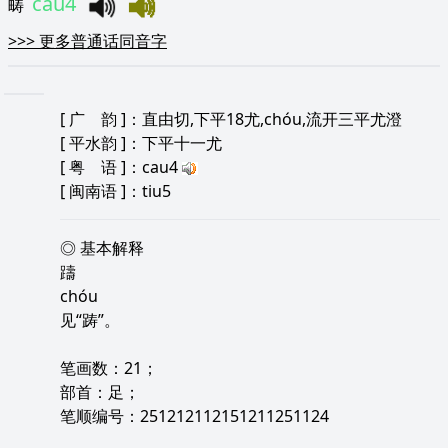
cau4
畴
>>>
更多普通话同音字
[
广 韵
]：直由切,下平18尤,chóu,流开三平尤澄
[
平水韵
]：下平十一尤
[
粤 语
]：cau4
[
闽南语
]：tiu5
◎ 基本解释
躊
chóu
见“踌”。
笔画数：21；
部首：足；
笔顺编号：251212112151211251124