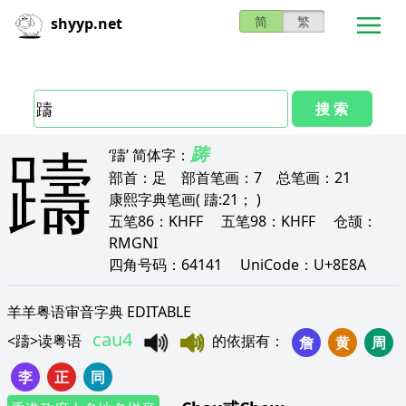
简
繁
shyyp.net
搜 索
躊
踌
‘躊’
简体字：
部首：
足
部首笔画：
7
总笔画：
21
康熙字典笔画
( 躊:21； )
五笔86：
KHFF
五笔98：
KHFF
仓颉：
RMGNI
四角号码：
64141
UniCode：
U+8E8A
羊羊粤语审音字典 EDITABLE
cau4
<
躊
>
读粤语
的依据有
：
詹
黄
周
李
正
同