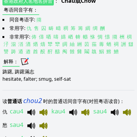
Chau
或
Chow
香港政府人名地名拼音
：
粤语同音字有
：
同音粤语字:
搊
常用字:
仇
售
囚
畴
疇
稠
筹
籌
綢
绸
酬
非常用字:
俦
儔
唒
嚋
嬦
崷
帱
幬
恘
惆
懤
搊
栦
椆
汓
泅
渞
湭
煪
燽
犨
犫
皗
紬
絒
苬
菗
薵
蝤
裯
詶
讎
讐
踌
逎
遒
酋
酘
酧
醻
阄
雔
雠
鬮
魗
鮂
鯦
鰽
解释
：
踌躇, 踌躇滿志
hesitate, falter; smug, self-sat
chou2
读
普通话
时的普通话同音字有(对照粤语读音)：
cau4
kau4
sau4
仇
sau4
愁