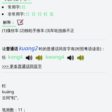
常用字:
狂
非常用字:
忹
抂
狅
軖
鵟
解释
：
(1)缫丝车 (2)独轮手推车 (3)车轮扭曲不正
kuang2
读
普通话
时的普通话同音字有(对照粤语读音)：
kong4
kwong4
狂
>>>
更多普通话同音字
軠
kuáng
古同“軖”。
笔画数：11；