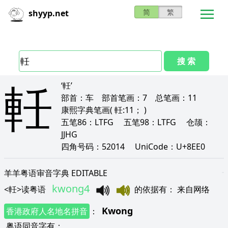
简
繁
shyyp.net
搜 索
軠
‘軠’
部首：
车
部首笔画：
7
总笔画：
11
康熙字典笔画
( 軠:11； )
五笔86：
LTFG
五笔98：
LTFG
仓颉：
JJHG
四角号码：
52014
UniCode：
U+8EE0
羊羊粤语审音字典 EDITABLE
kwong4
<
軠
>
读粤语
的依据有
：
来自网络
Kwong
香港政府人名地名拼音
：
粤语同音字有
：