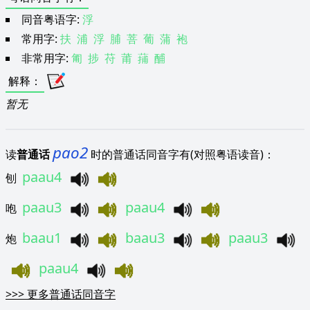
同音粤语字:
浮
常用字:
扶
浦
浮
脯
菩
葡
蒲
袍
非常用字:
匍
捗
苻
莆
蒱
酺
解释
：
暂无
pao2
读
普通话
时的普通话同音字有(对照粤语读音)：
paau4
刨
paau3
paau4
咆
baau1
baau3
paau3
炮
paau4
>>>
更多普通话同音字