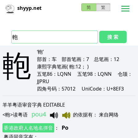
简
繁
shyyp.net
搜 索
軳
‘軳’
部首：
车
部首笔画：
7
总笔画：
12
康熙字典笔画
( 軳:12； )
五笔86：
LQNN
五笔98：
LQNN
仓颉：
JJPRU
四角号码：
57012
UniCode：
U+8EF3
羊羊粤语审音字典 EDITABLE
pou4
<
軳
>
读粤语
的依据有
：
来自网络
Po
香港政府人名地名拼音
：
粤语同音字有
：