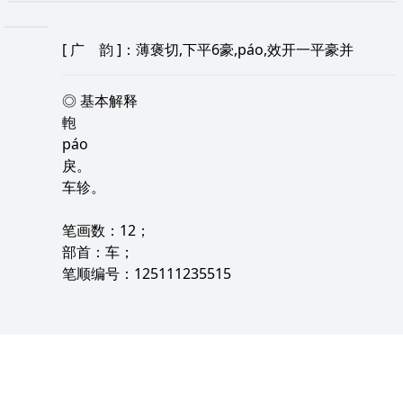
[
广 韵
]：薄褒切,下平6豪,páo,效开一平豪并
◎ 基本解释
軳
páo
戾。
车轸。
笔画数：12；
部首：车；
笔顺编号：125111235515